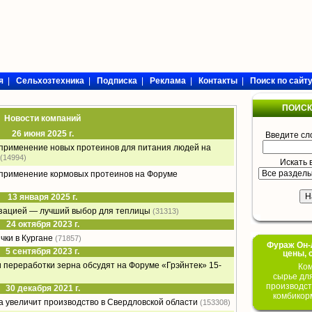
я
|
Сельхозтехника
|
Подписка
|
Реклама
|
Контакты
|
Поиск по сайт
ПОИСК
Новости компаний
26 июня 2025 г.
Введите сл
 применение новых протеинов для питания людей на
(14994)
Искать 
 применение кормовых протеинов на Форуме
13 января 2025 г.
изацией — лучший выбор для теплицы
(31313)
24 октября 2023 г.
чки в Кургане
(71857)
Фураж Он-Л
5 сентября 2023 г.
цены, 
переработки зерна обсудят на Форуме «Грэйнтек» 15-
Ком
сырье дл
производст
30 декабря 2021 г.
комбикор
а увеличит производство в Свердловской области
(153308)