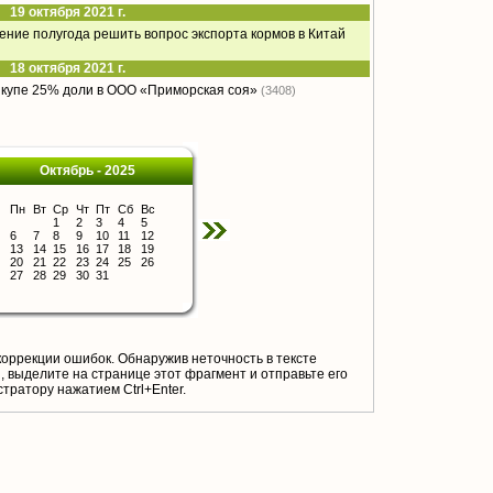
19 октября 2021 г.
чение полугода решить вопрос экспорта кормов в Китай
18 октября 2021 г.
ыкупе 25% доли в ООО «Приморская соя»
(3408)
Октябрь - 2025
Пн
Вт
Ср
Чт
Пт
Сб
Вс
1
2
3
4
5
6
7
8
9
10
11
12
13
14
15
16
17
18
19
20
21
22
23
24
25
26
27
28
29
30
31
коррекции ошибок. Обнаружив неточность в тексте
 выделите на странице этот фрагмент и отправьте его
тратору нажатием Ctrl+Enter.