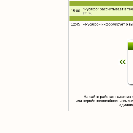
"Русагро" рассчитывает в те
15:00
(3137)
12:45
«Русагро» информирует о в
На сайте работает система 
или неработоспособность ссылки,
aдминис