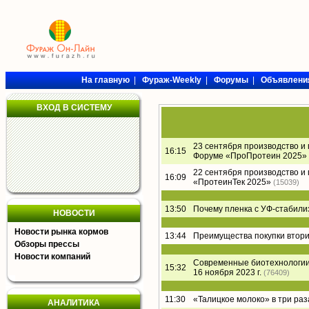
На главную
|
Фураж-Weekly
|
Форумы
|
Объявлени
ВХОД В СИСТЕМУ
23 сентября производство и
16:15
Форуме «ПроПротеин 2025»
22 сентября производство и
16:09
«ПротеинТек 2025»
(15039)
13:50
Почему пленка с УФ-стабил
НОВОСТИ
Новости рынка кормов
13:44
Преимущества покупки втори
Обзоры прессы
Новости компаний
Современные биотехнологии 
15:32
16 ноября 2023 г.
(76409)
11:30
«Талицкое молоко» в три раз
АНАЛИТИКА