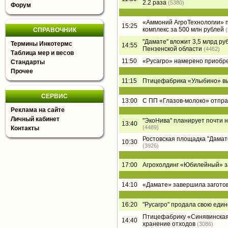
2.2 раза
(5380)
Форум
«Аммоний АгроТехнологии» п
15:25
комплекс за 500 млн рублей
СПРАВОЧНИК
"Дамате" вложит 3,5 млрд ру
Термины Инкотермс
14:55
Пензенской области
(4462)
Таблица мер и весов
11:50
«Русагро» намерено приобре
Стандарты
Прочее
11:15
Птицефабрика «Улыбино» вый
СЕРВИС
13:00
С ПП «Глазов-молоко» отпра
Реклама на сайте
Личный кабинет
"ЭкоНива" планирует почти 
13:40
(4489)
Контакты
Ростовская площадка "Дамате"
10:30
(3926)
17:00
Агрохолдинг «Юбилейный» за
14:10
«Дамате» завершила заготов
16:20
"Русагро" продала свою еди
Птицефабрику «Синявинская
14:40
хранение отходов
(3086)