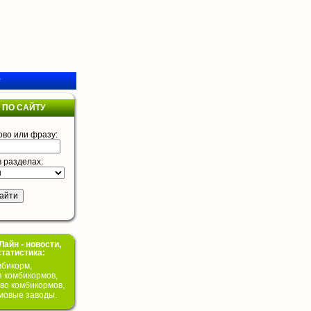
у
 ПО САЙТУ
ово или фразу:
в разделах:
айн - новости,
статистика:
бикорм,
я комбикормов,
во комбикормов,
мовые заводы.