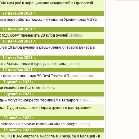
о 300 млн руб в наращивание мощностей в Орловской
29 декабря 2021 г.
бъем переработки подсолнечника на Урюпинском МЭЗе
16 декабря 2021 г.
 году могут превысить 20 млрд рублей
(136837)
15 декабря 2021 г.
олее 10 млрд рублей в расширение оптового центра в
14 декабря 2021 г.
ла объемы продаж курицы и свинины
(125903)
10 декабря 2021 г.
 независимого гида 50 Best Tastes of Russia
(123538)
7 декабря 2021 г.
ки свинины во Вьетнам
(107575)
2 декабря 2021 г.
ды» могут приобрести терминал в Таганроге
(70173)
ы - Суд отказал акционерам группы в расторжении
30 ноября 2021 г.
ереговоры о покупке компании «Краснобор»
(10691)
15 ноября 2021 г.
МСФО в 3-м квартале выросла в 3 раза, за 9 месяцев - в