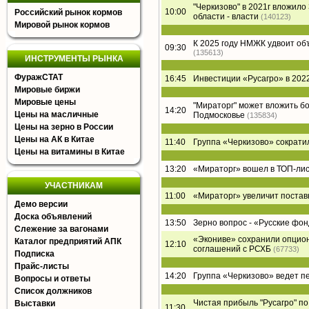
"Черкизово" в 2021г вложил
10:00
Российский рынок кормов
области - власти
(140123)
Мировой рынок кормов
К 2025 году НМЖК удвоит о
09:30
(135613)
ИНСТРУМЕНТЫ РЫНКА
ФуражСТАТ
16:45
Инвестиции «Русагро» в 2022
Мировые биржи
Мировые цены
"Мираторг" может вложить б
14:20
Цены на масличные
Подмосковье
(135834)
Цены на зерно в России
Цены на АК в Китае
11:40
Группа «Черкизово» сократи
Цены на витамины в Китае
13:20
«Мираторг» вошел в ТОП-лист
УЧАСТНИКАМ
11:00
«Мираторг» увеличит постав
Демо версии
Доска объявлений
13:50
Зерно вопрос - «Русские фон
Слежение за вагонами
«Экониве» сохранили опцион
Каталог предприятий АПК
12:10
соглашений с РСХБ
(67733)
Подписка
Прайс-листы
14:20
Группа «Черкизово» ведет п
Вопросы и ответы
Список должников
Чистая прибыль "Русагро" по 
Выставки
11:30