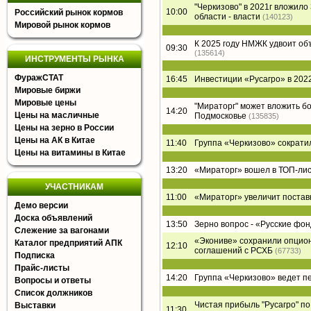
"Черкизово" в 2021г вложил
10:00
Российский рынок кормов
области - власти
(140123)
Мировой рынок кормов
К 2025 году НМЖК удвоит о
09:30
(135614)
ИНСТРУМЕНТЫ РЫНКА
ФуражСТАТ
16:45
Инвестиции «Русагро» в 2022
Мировые биржи
Мировые цены
"Мираторг" может вложить б
14:20
Цены на масличные
Подмосковье
(135835)
Цены на зерно в России
Цены на АК в Китае
11:40
Группа «Черкизово» сократи
Цены на витамины в Китае
13:20
«Мираторг» вошел в ТОП-лист
УЧАСТНИКАМ
11:00
«Мираторг» увеличит постав
Демо версии
Доска объявлений
13:50
Зерно вопрос - «Русские фон
Слежение за вагонами
«Экониве» сохранили опцион
Каталог предприятий АПК
12:10
соглашений с РСХБ
(67733)
Подписка
Прайс-листы
14:20
Группа «Черкизово» ведет п
Вопросы и ответы
Список должников
Чистая прибыль "Русагро" по 
Выставки
11:30