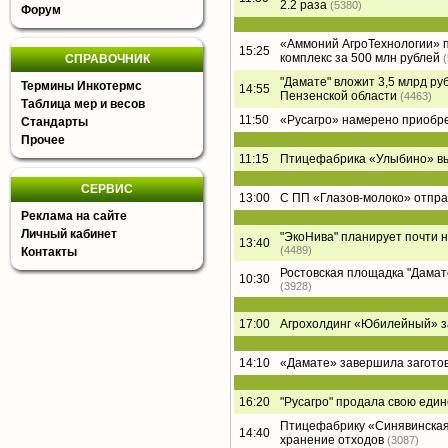
2.2 раза
(5380)
Форум
«Аммоний АгроТехнологии» п
15:25
комплекс за 500 млн рублей
СПРАВОЧНИК
"Дамате" вложит 3,5 млрд ру
Термины Инкотермс
14:55
Пензенской области
(4463)
Таблица мер и весов
11:50
«Русагро» намерено приобре
Стандарты
Прочее
11:15
Птицефабрика «Улыбино» вый
СЕРВИС
13:00
С ПП «Глазов-молоко» отпра
Реклама на сайте
Личный кабинет
"ЭкоНива" планирует почти 
13:40
(4489)
Контакты
Ростовская площадка "Дамате"
10:30
(3928)
17:00
Агрохолдинг «Юбилейный» за
14:10
«Дамате» завершила заготов
16:20
"Русагро" продала свою еди
Птицефабрику «Синявинская
14:40
хранение отходов
(3087)