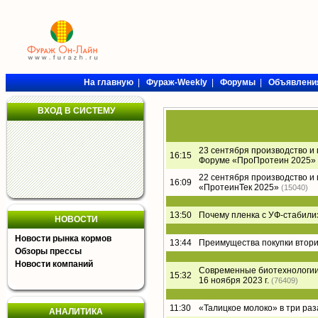
На главную
|
Фураж-Weekly
|
Форумы
|
Объявлени
ВХОД В СИСТЕМУ
23 сентября производство и
16:15
Форуме «ПроПротеин 2025»
22 сентября производство и
16:09
«ПротеинТек 2025»
(15040)
13:50
Почему пленка с УФ-стабил
НОВОСТИ
Новости рынка кормов
13:44
Преимущества покупки втори
Обзоры прессы
Новости компаний
Современные биотехнологии 
15:32
16 ноября 2023 г.
(76409)
11:30
«Талицкое молоко» в три раз
АНАЛИТИКА