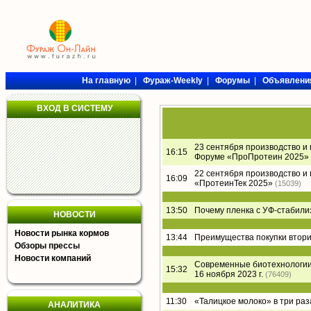
На главную
|
Фураж-Weekly
|
Форумы
|
Объявлени
ВХОД В СИСТЕМУ
23 сентября производство и
16:15
Форуме «ПроПротеин 2025»
22 сентября производство и
16:09
«ПротеинТек 2025»
(15039)
13:50
Почему пленка с УФ-стабил
НОВОСТИ
Новости рынка кормов
13:44
Преимущества покупки втори
Обзоры прессы
Новости компаний
Современные биотехнологии 
15:32
16 ноября 2023 г.
(76409)
11:30
«Талицкое молоко» в три раз
АНАЛИТИКА