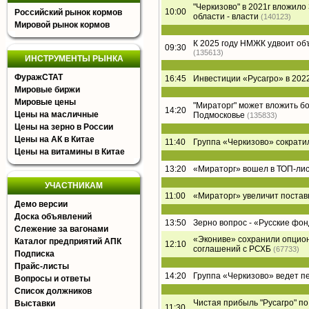
"Черкизово" в 2021г вложил
10:00
Российский рынок кормов
области - власти
(140123)
Мировой рынок кормов
К 2025 году НМЖК удвоит о
09:30
(135613)
ИНСТРУМЕНТЫ РЫНКА
ФуражСТАТ
16:45
Инвестиции «Русагро» в 2022
Мировые биржи
Мировые цены
"Мираторг" может вложить б
14:20
Цены на масличные
Подмосковье
(135833)
Цены на зерно в России
Цены на АК в Китае
11:40
Группа «Черкизово» сократи
Цены на витамины в Китае
13:20
«Мираторг» вошел в ТОП-лист
УЧАСТНИКАМ
11:00
«Мираторг» увеличит постав
Демо версии
Доска объявлений
13:50
Зерно вопрос - «Русские фон
Слежение за вагонами
«Экониве» сохранили опцион
Каталог предприятий АПК
12:10
соглашений с РСХБ
(67733)
Подписка
Прайс-листы
14:20
Группа «Черкизово» ведет п
Вопросы и ответы
Список должников
Чистая прибыль "Русагро" по 
Выставки
11:30