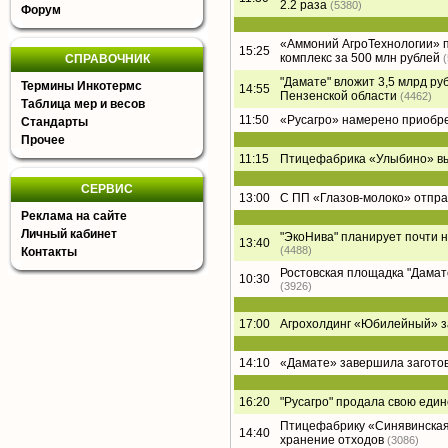
2.2 раза
(5380)
Форум
«Аммоний АгроТехнологии» п
15:25
комплекс за 500 млн рублей
СПРАВОЧНИК
"Дамате" вложит 3,5 млрд ру
Термины Инкотермс
14:55
Пензенской области
(4462)
Таблица мер и весов
11:50
«Русагро» намерено приобре
Стандарты
Прочее
11:15
Птицефабрика «Улыбино» вый
СЕРВИС
13:00
С ПП «Глазов-молоко» отпра
Реклама на сайте
Личный кабинет
"ЭкоНива" планирует почти 
13:40
(4488)
Контакты
Ростовская площадка "Дамате"
10:30
(3926)
17:00
Агрохолдинг «Юбилейный» за
14:10
«Дамате» завершила заготов
16:20
"Русагро" продала свою еди
Птицефабрику «Синявинская
14:40
хранение отходов
(3086)