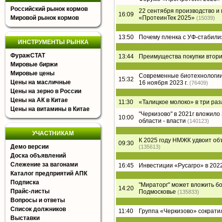
Российский рынок кормов
22 сентября производство и
16:09
Мировой рынок кормов
«ПротеинТек 2025»
(15039)
13:50
Почему пленка с УФ-стабил
ИНСТРУМЕНТЫ РЫНКА
ФуражСТАТ
13:44
Преимущества покупки втори
Мировые биржи
Мировые цены
Современные биотехнологии 
15:32
Цены на масличные
16 ноября 2023 г.
(76409)
Цены на зерно в России
Цены на АК в Китае
11:30
«Талицкое молоко» в три раз
Цены на витамины в Китае
"Черкизово" в 2021г вложил
10:00
области - власти
(140123)
УЧАСТНИКАМ
К 2025 году НМЖК удвоит о
09:30
Демо версии
(135613)
Доска объявлений
Слежение за вагонами
16:45
Инвестиции «Русагро» в 2022
Каталог предприятий АПК
Подписка
"Мираторг" может вложить б
14:20
Прайс-листы
Подмосковье
(135833)
Вопросы и ответы
Список должников
11:40
Группа «Черкизово» сократи
Выставки