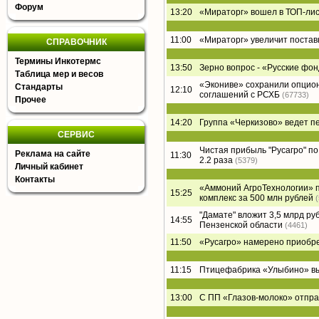
Форум
13:20
«Мираторг» вошел в ТОП-лист
11:00
«Мираторг» увеличит постав
СПРАВОЧНИК
Термины Инкотермс
13:50
Зерно вопрос - «Русские фон
Таблица мер и весов
«Экониве» сохранили опцион
Стандарты
12:10
соглашений с РСХБ
(67733)
Прочее
14:20
Группа «Черкизово» ведет п
СЕРВИС
Чистая прибыль "Русагро" по 
Реклама на сайте
11:30
2.2 раза
(5379)
Личный кабинет
Контакты
«Аммоний АгроТехнологии» п
15:25
комплекс за 500 млн рублей
"Дамате" вложит 3,5 млрд ру
14:55
Пензенской области
(4461)
11:50
«Русагро» намерено приобре
11:15
Птицефабрика «Улыбино» вый
13:00
С ПП «Глазов-молоко» отпра