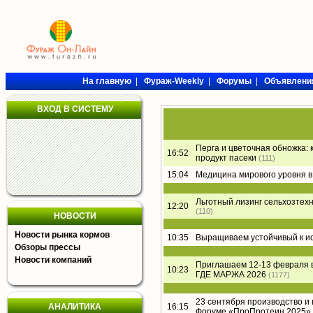
На главную
|
Фураж-Weekly
|
Форумы
|
Объявлени
ВХОД В СИСТЕМУ
Перга и цветочная обножка: 
16:52
продукт пасеки
(111)
15:04
Медицина мирового уровня в
Льготный лизинг сельхозтех
12:20
(110)
НОВОСТИ
Новости рынка кормов
10:35
Выращиваем устойчивый к и
Обзоры прессы
Новости компаний
Приглашаем 12-13 февраля 
10:23
ГДЕ МАРЖА 2026
(1177)
23 сентября производство и
АНАЛИТИКА
16:15
Форуме «ПроПротеин 2025»