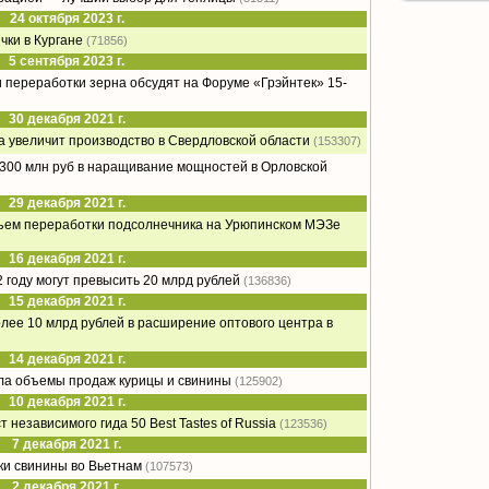
24 октября 2023 г.
чки в Кургане
(71856)
5 сентября 2023 г.
переработки зерна обсудят на Форуме «Грэйнтек» 15-
30 декабря 2021 г.
а увеличит производство в Свердловской области
(153307)
о 300 млн руб в наращивание мощностей в Орловской
29 декабря 2021 г.
бъем переработки подсолнечника на Урюпинском МЭЗе
16 декабря 2021 г.
 году могут превысить 20 млрд рублей
(136836)
15 декабря 2021 г.
олее 10 млрд рублей в расширение оптового центра в
14 декабря 2021 г.
ла объемы продаж курицы и свинины
(125902)
10 декабря 2021 г.
 независимого гида 50 Best Tastes of Russia
(123536)
7 декабря 2021 г.
ки свинины во Вьетнам
(107573)
2 декабря 2021 г.