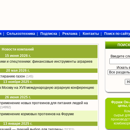
я
|
Сельхозтехника
|
Подписка
|
Реклама
|
Контакты
|
Поиск по сайт
ПОИСК
Новости компаний
15 июня 2026 г.
Введите сл
ники и спецтехники: финансовые инструменты аграриев
Искать 
20 мая 2026 г.
стиранию газон
(145)
13 ноября 2025 г.
в Москву на XVII международную аграрную конференцию
26 июня 2025 г.
Фураж Он-Л
 применение новых протеинов для питания людей на
цены, 
(14992)
Ком
 применение кормовых протеинов на Форуме
сырье дл
производст
комбикор
13 января 2025 г.
изацией — лучший выбор для теплицы
(31311)