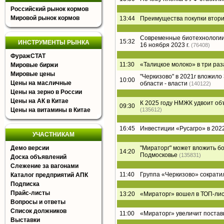
Российский рынок кормов
Мировой рынок кормов
13:44
Преимущества покупки втори
Современные биотехнологии 
15:32
ИНСТРУМЕНТЫ РЫНКА
16 ноября 2023 г.
(76408)
ФуражСТАТ
11:30
«Талицкое молоко» в три раз
Мировые биржи
Мировые цены
"Черкизово" в 2021г вложил
10:00
Цены на масличные
области - власти
(140122)
Цены на зерно в России
Цены на АК в Китае
К 2025 году НМЖК удвоит о
09:30
Цены на витамины в Китае
(135612)
16:45
Инвестиции «Русагро» в 2022
УЧАСТНИКАМ
Демо версии
"Мираторг" может вложить б
14:20
Подмосковье
(135831)
Доска объявлений
Слежение за вагонами
11:40
Группа «Черкизово» сократи
Каталог предприятий АПК
Подписка
Прайс-листы
13:20
«Мираторг» вошел в ТОП-лист
Вопросы и ответы
Список должников
11:00
«Мираторг» увеличит постав
Выставки