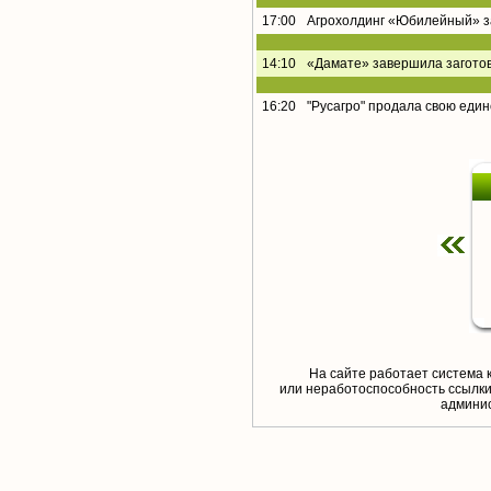
17:00
Агрохолдинг «Юбилейный» за
14:10
«Дамате» завершила заготов
16:20
"Русагро" продала свою еди
На сайте работает система 
или неработоспособность ссылки,
aдминис