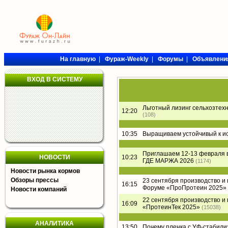
На главную
|
Фураж-Weekly
|
Форумы
|
Объявлени
ВХОД В СИСТЕМУ
Льготный лизинг сельхозтех
12:20
(108)
10:35
Выращиваем устойчивый к и
Приглашаем 12-13 февраля 
НОВОСТИ
10:23
ГДЕ МАРЖА 2026
(1174)
Новости рынка кормов
Обзоры прессы
23 сентября производство и
16:15
Форуме «ПроПротеин 2025»
Новости компаний
22 сентября производство и
16:09
«ПротеинТек 2025»
(15038)
АНАЛИТИКА
13:50
Почему пленка с УФ-стабил