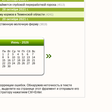
ймется глубокой переработкой гороха
(4513)
28 октября 2021 г.
ку кормов в Тюменской области
(4241)
20 октября 2021 г.
нственную молочную ферму
(3819)
Июнь - 2026
Пн
Вт
Ср
Чт
Пт
Сб
Вс
1
2
3
4
5
6
7
8
9
10
11
12
13
14
15
16
17
18
19
20
21
22
23
24
25
26
27
28
29
30
коррекции ошибок. Обнаружив неточность в тексте
 выделите на странице этот фрагмент и отправьте его
тратору нажатием Ctrl+Enter.