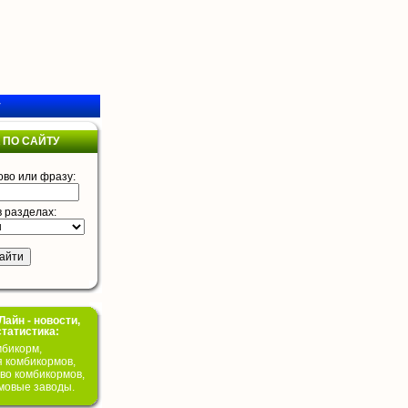
у
 ПО САЙТУ
ово или фразу:
в разделах:
айн - новости,
статистика:
бикорм,
я комбикормов,
во комбикормов,
мовые заводы.