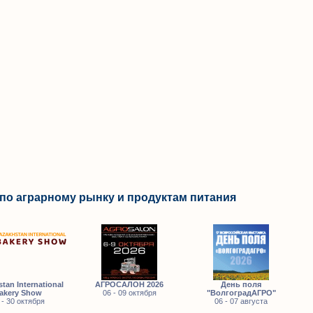
по аграрному рынку и продуктам питания
tan International
АГРОСАЛОН 2026
День поля
akery Show
06 - 09 октября
"ВолгоградАГРО"
 - 30 октября
06 - 07 августа