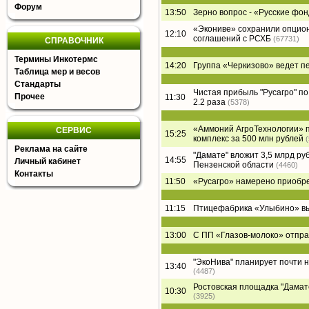
Форум
13:50
Зерно вопрос - «Русские фон
«Экониве» сохранили опцион
12:10
соглашений с РСХБ
(67731)
СПРАВОЧНИК
Термины Инкотермс
14:20
Группа «Черкизово» ведет п
Таблица мер и весов
Стандарты
Чистая прибыль "Русагро" по 
Прочее
11:30
2.2 раза
(5378)
«Аммоний АгроТехнологии» п
СЕРВИС
15:25
комплекс за 500 млн рублей
Реклама на сайте
"Дамате" вложит 3,5 млрд ру
14:55
Личный кабинет
Пензенской области
(4460)
Контакты
11:50
«Русагро» намерено приобре
11:15
Птицефабрика «Улыбино» вый
13:00
С ПП «Глазов-молоко» отпра
"ЭкоНива" планирует почти 
13:40
(4487)
Ростовская площадка "Дамате"
10:30
(3925)