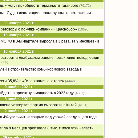
ды» могут приобрести терминал в Таганроге
(70172)
ы - Суд отказал акционерам группы в расторжении
30 ноября 2021 г.
ереговоры о покупке компании «Краснобор»
(10690)
15 ноября 2021 г.
МСФО в 3-м квартале выросла в 3 раза, за 9 месяцев - в
10 ноября 2021 г.
остроит в Елабужском районе новый животноводческий
(5866)
блей в строительство комбикормового завода в
сти 35,8% в «Гилевском элеваторе»
(4442)
9 ноября 2021 г.
дет на проектную мощность в 2023 году
(4387)
8 ноября 2021 г.
влена четвертая партия сыворотки в Китай
(4131)
2 ноября 2021 г.
на 4% увеличить площади под урожай следующего года
 за 9 месяцев произвела 8 тыс. т мяса утки - власти
29 октября 2021 г.