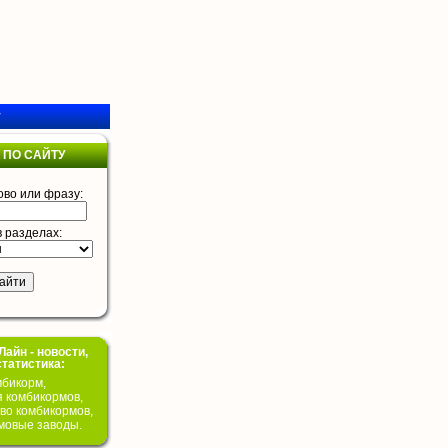
у
 ПО САЙТУ
ово или фразу:
в разделах:
айн - новости,
статистика:
бикорм,
я комбикормов,
во комбикормов,
мовые заводы.