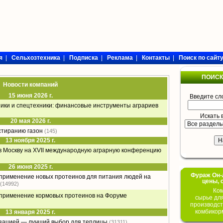
я
|
Сельхозтехника
|
Подписка
|
Реклама
|
Контакты
|
Поиск по сайт
ПОИСК
Новости компаний
15 июня 2026 г.
Введите сл
ники и спецтехники: финансовые инструменты аграриев
Искать 
20 мая 2026 г.
стиранию газон
(145)
13 ноября 2025 г.
в Москву на XVII международную аграрную конференцию
26 июня 2025 г.
Фураж Он-Л
 применение новых протеинов для питания людей на
цены, 
(14992)
Ком
 применение кормовых протеинов на Форуме
сырье дл
производст
комбикор
13 января 2025 г.
изацией — лучший выбор для теплицы
(31311)