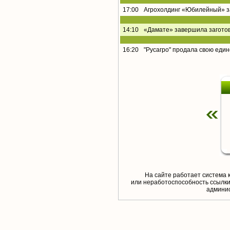
17:00
Агрохолдинг «Юбилейный» за
14:10
«Дамате» завершила заготов
16:20
"Русагро" продала свою еди
На сайте работает система 
или неработоспособность ссылки,
aдминис