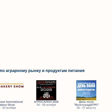
по аграрному рынку и продуктам питания
tan International
АГРОСАЛОН 2026
День поля
akery Show
06 - 09 октября
"ВолгоградАГРО"
 - 30 октября
06 - 07 августа