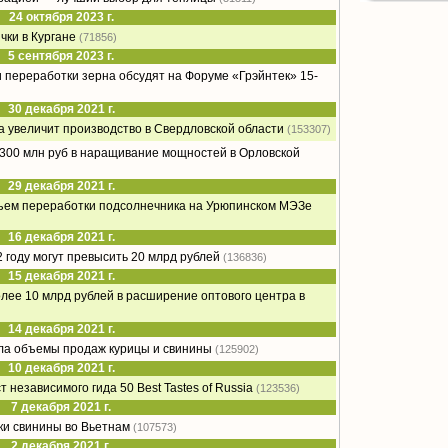
24 октября 2023 г.
чки в Кургане
(71856)
5 сентября 2023 г.
переработки зерна обсудят на Форуме «Грэйнтек» 15-
30 декабря 2021 г.
а увеличит производство в Свердловской области
(153307)
о 300 млн руб в наращивание мощностей в Орловской
29 декабря 2021 г.
бъем переработки подсолнечника на Урюпинском МЭЗе
16 декабря 2021 г.
 году могут превысить 20 млрд рублей
(136836)
15 декабря 2021 г.
олее 10 млрд рублей в расширение оптового центра в
14 декабря 2021 г.
ла объемы продаж курицы и свинины
(125902)
10 декабря 2021 г.
 независимого гида 50 Best Tastes of Russia
(123536)
7 декабря 2021 г.
ки свинины во Вьетнам
(107573)
2 декабря 2021 г.