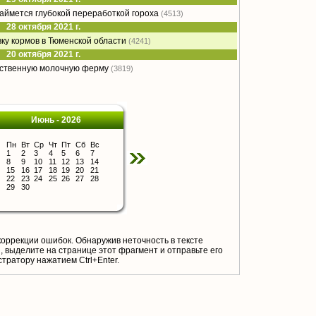
ймется глубокой переработкой гороха
(4513)
28 октября 2021 г.
ку кормов в Тюменской области
(4241)
20 октября 2021 г.
нственную молочную ферму
(3819)
Июнь - 2026
Пн
Вт
Ср
Чт
Пт
Сб
Вс
1
2
3
4
5
6
7
8
9
10
11
12
13
14
15
16
17
18
19
20
21
22
23
24
25
26
27
28
29
30
коррекции ошибок. Обнаружив неточность в тексте
 выделите на странице этот фрагмент и отправьте его
тратору нажатием Ctrl+Enter.