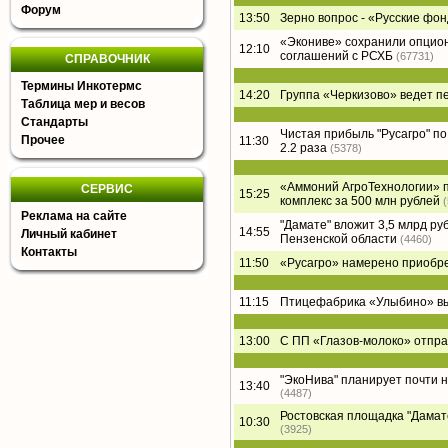
Форум
13:50
Зерно вопрос - «Русские фон
«Экониве» сохранили опцион
12:10
соглашений с РСХБ
(67731)
СПРАВОЧНИК
Термины Инкотермс
14:20
Группа «Черкизово» ведет п
Таблица мер и весов
Стандарты
Чистая прибыль "Русагро" по 
Прочее
11:30
2.2 раза
(5378)
«Аммоний АгроТехнологии» п
СЕРВИС
15:25
комплекс за 500 млн рублей
Реклама на сайте
"Дамате" вложит 3,5 млрд ру
14:55
Личный кабинет
Пензенской области
(4460)
Контакты
11:50
«Русагро» намерено приобре
11:15
Птицефабрика «Улыбино» вый
13:00
С ПП «Глазов-молоко» отпра
"ЭкоНива" планирует почти 
13:40
(4487)
Ростовская площадка "Дамате"
10:30
(3925)