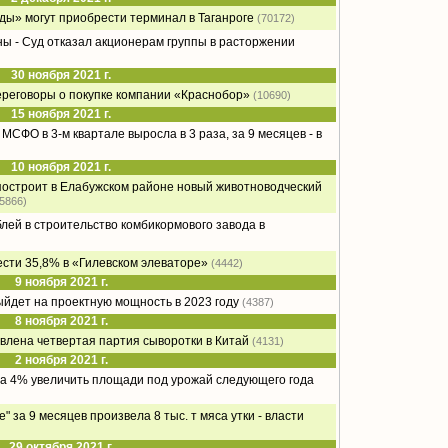
ды» могут приобрести терминал в Таганроге
(70172)
ы - Суд отказал акционерам группы в расторжении
30 ноября 2021 г.
ереговоры о покупке компании «Краснобор»
(10690)
15 ноября 2021 г.
МСФО в 3-м квартале выросла в 3 раза, за 9 месяцев - в
10 ноября 2021 г.
остроит в Елабужском районе новый животноводческий
(5866)
блей в строительство комбикормового завода в
сти 35,8% в «Гилевском элеваторе»
(4442)
9 ноября 2021 г.
дет на проектную мощность в 2023 году
(4387)
8 ноября 2021 г.
влена четвертая партия сыворотки в Китай
(4131)
2 ноября 2021 г.
на 4% увеличить площади под урожай следующего года
 за 9 месяцев произвела 8 тыс. т мяса утки - власти
29 октября 2021 г.