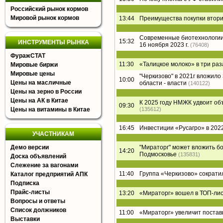
Российский рынок кормов
Мировой рынок кормов
13:44
Преимущества покупки втори
Современные биотехнологии 
15:32
ИНСТРУМЕНТЫ РЫНКА
16 ноября 2023 г.
(76408)
ФуражСТАТ
11:30
«Талицкое молоко» в три раз
Мировые биржи
Мировые цены
"Черкизово" в 2021г вложил
10:00
Цены на масличные
области - власти
(140122)
Цены на зерно в России
Цены на АК в Китае
К 2025 году НМЖК удвоит о
09:30
Цены на витамины в Китае
(135612)
16:45
Инвестиции «Русагро» в 2022
УЧАСТНИКАМ
Демо версии
"Мираторг" может вложить б
14:20
Подмосковье
(135831)
Доска объявлений
Слежение за вагонами
11:40
Группа «Черкизово» сократи
Каталог предприятий АПК
Подписка
Прайс-листы
13:20
«Мираторг» вошел в ТОП-лист
Вопросы и ответы
Список должников
11:00
«Мираторг» увеличит постав
Выставки