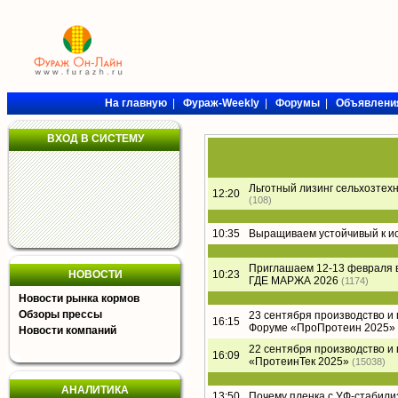
На главную
|
Фураж-Weekly
|
Форумы
|
Объявлени
ВХОД В СИСТЕМУ
Льготный лизинг сельхозтех
12:20
(108)
10:35
Выращиваем устойчивый к и
Приглашаем 12-13 февраля 
НОВОСТИ
10:23
ГДЕ МАРЖА 2026
(1174)
Новости рынка кормов
Обзоры прессы
23 сентября производство и
16:15
Форуме «ПроПротеин 2025»
Новости компаний
22 сентября производство и
16:09
«ПротеинТек 2025»
(15038)
АНАЛИТИКА
13:50
Почему пленка с УФ-стабил