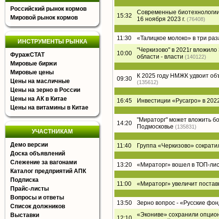
Российский рынок кормов
Современные биотехнологии 
15:32
Мировой рынок кормов
16 ноября 2023 г.
(76408)
11:30
«Талицкое молоко» в три раз
ИНСТРУМЕНТЫ РЫНКА
"Черкизово" в 2021г вложил
10:00
ФуражСТАТ
области - власти
(140122)
Мировые биржи
Мировые цены
К 2025 году НМЖК удвоит о
09:30
Цены на масличные
(135612)
Цены на зерно в России
Цены на АК в Китае
16:45
Инвестиции «Русагро» в 2022
Цены на витамины в Китае
"Мираторг" может вложить б
14:20
Подмосковье
(135831)
УЧАСТНИКАМ
Демо версии
11:40
Группа «Черкизово» сократи
Доска объявлений
Слежение за вагонами
13:20
«Мираторг» вошел в ТОП-лист
Каталог предприятий АПК
Подписка
11:00
«Мираторг» увеличит постав
Прайс-листы
Вопросы и ответы
13:50
Зерно вопрос - «Русские фон
Список должников
«Экониве» сохранили опцион
Выставки
12:10