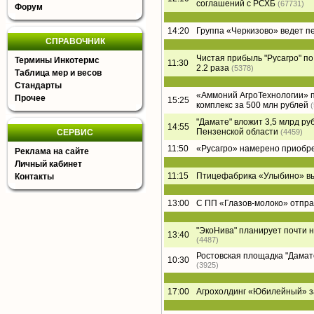
соглашений с РСХБ
(67731)
Форум
14:20
Группа «Черкизово» ведет п
СПРАВОЧНИК
Чистая прибыль "Русагро" по 
Термины Инкотермс
11:30
2.2 раза
(5378)
Таблица мер и весов
Стандарты
«Аммоний АгроТехнологии» п
Прочее
15:25
комплекс за 500 млн рублей
"Дамате" вложит 3,5 млрд ру
14:55
Пензенской области
СЕРВИС
(4459)
11:50
«Русагро» намерено приобре
Реклама на сайте
Личный кабинет
11:15
Птицефабрика «Улыбино» вый
Контакты
13:00
С ПП «Глазов-молоко» отпра
"ЭкоНива" планирует почти 
13:40
(4487)
Ростовская площадка "Дамате"
10:30
(3925)
17:00
Агрохолдинг «Юбилейный» за