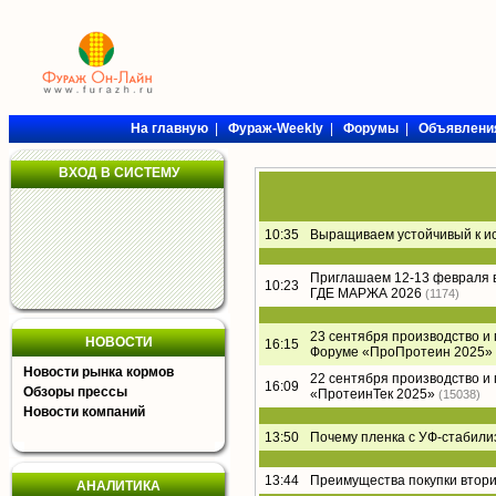
На главную
|
Фураж-Weekly
|
Форумы
|
Объявлени
ВХОД В СИСТЕМУ
10:35
Выращиваем устойчивый к и
Приглашаем 12-13 февраля 
10:23
ГДЕ МАРЖА 2026
(1174)
23 сентября производство и
НОВОСТИ
16:15
Форуме «ПроПротеин 2025»
Новости рынка кормов
22 сентября производство и
16:09
Обзоры прессы
«ПротеинТек 2025»
(15038)
Новости компаний
13:50
Почему пленка с УФ-стабил
13:44
Преимущества покупки втори
АНАЛИТИКА