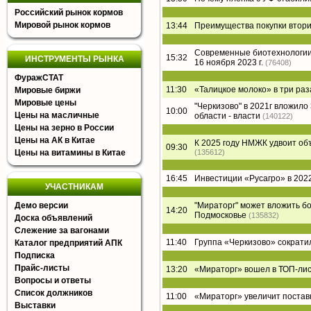
Российский рынок кормов
Мировой рынок кормов
13:44
Преимущества покупки втори
Современные биотехнологии 
15:32
ИНСТРУМЕНТЫ РЫНКА
16 ноября 2023 г.
(76408)
ФуражСТАТ
11:30
«Талицкое молоко» в три раз
Мировые биржи
Мировые цены
"Черкизово" в 2021г вложил
10:00
Цены на масличные
области - власти
(140122)
Цены на зерно в России
Цены на АК в Китае
К 2025 году НМЖК удвоит о
09:30
Цены на витамины в Китае
(135612)
16:45
Инвестиции «Русагро» в 2022
УЧАСТНИКАМ
Демо версии
"Мираторг" может вложить б
14:20
Подмосковье
(135832)
Доска объявлений
Слежение за вагонами
11:40
Группа «Черкизово» сократи
Каталог предприятий АПК
Подписка
Прайс-листы
13:20
«Мираторг» вошел в ТОП-лист
Вопросы и ответы
Список должников
11:00
«Мираторг» увеличит постав
Выставки