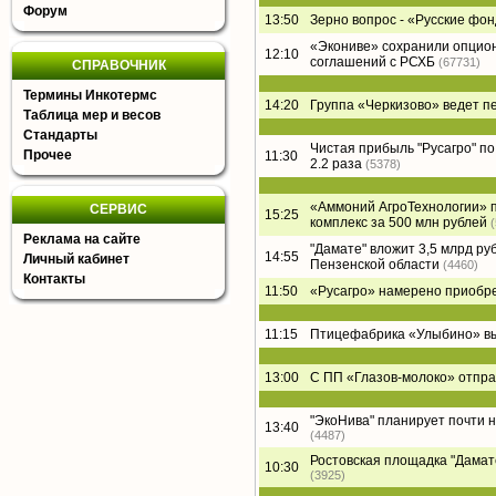
Форум
13:50
Зерно вопрос - «Русские фон
«Экониве» сохранили опцион
12:10
соглашений с РСХБ
(67731)
СПРАВОЧНИК
Термины Инкотермс
14:20
Группа «Черкизово» ведет п
Таблица мер и весов
Стандарты
Чистая прибыль "Русагро" по 
Прочее
11:30
2.2 раза
(5378)
«Аммоний АгроТехнологии» п
СЕРВИС
15:25
комплекс за 500 млн рублей
Реклама на сайте
"Дамате" вложит 3,5 млрд ру
14:55
Личный кабинет
Пензенской области
(4460)
Контакты
11:50
«Русагро» намерено приобре
11:15
Птицефабрика «Улыбино» вый
13:00
С ПП «Глазов-молоко» отпра
"ЭкоНива" планирует почти 
13:40
(4487)
Ростовская площадка "Дамате"
10:30
(3925)