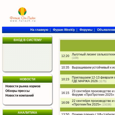
На главную
|
Фураж-Weekly
|
Форумы
|
Объявлени
ВХОД В СИСТЕМУ
Льготный лизинг сельхозтех
12:20
(109)
10:35
Выращиваем устойчивый к и
Приглашаем 12-13 февраля 
НОВОСТИ
10:23
ГДЕ МАРЖА 2026
(1175)
Новости рынка кормов
Обзоры прессы
23 сентября производство и
16:15
Форуме «ПроПротеин 2025»
Новости компаний
22 сентября производство и
16:09
«ПротеинТек 2025»
(15038)
АНАЛИТИКА
13:50
Почему пленка с УФ-стабил