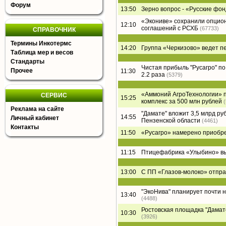
Форум
13:50
Зерно вопрос - «Русские фон
«Экониве» сохранили опцион
12:10
соглашений с РСХБ
(67733)
СПРАВОЧНИК
Термины Инкотермс
14:20
Группа «Черкизово» ведет п
Таблица мер и весов
Стандарты
Чистая прибыль "Русагро" по 
Прочее
11:30
2.2 раза
(5379)
«Аммоний АгроТехнологии» п
СЕРВИС
15:25
комплекс за 500 млн рублей
Реклама на сайте
"Дамате" вложит 3,5 млрд ру
14:55
Личный кабинет
Пензенской области
(4461)
Контакты
11:50
«Русагро» намерено приобре
11:15
Птицефабрика «Улыбино» вый
13:00
С ПП «Глазов-молоко» отпра
"ЭкоНива" планирует почти 
13:40
(4488)
Ростовская площадка "Дамате"
10:30
(3926)