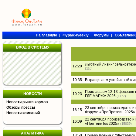
На главную
|
Фураж-Weekly
|
Форумы
|
Объявлени
ВХОД В СИСТЕМУ
Льготный лизинг сельхозтех
12:20
(110)
10:35
Выращиваем устойчивый к и
Приглашаем 12-13 февраля 
НОВОСТИ
10:23
ГДЕ МАРЖА 2026
(1177)
Новости рынка кормов
Обзоры прессы
23 сентября производство и
16:15
Форуме «ПроПротеин 2025»
Новости компаний
22 сентября производство и
16:09
«ПротеинТек 2025»
(15039)
АНАЛИТИКА
13:50
Почему пленка с УФ-стабил