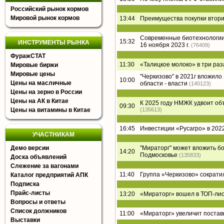
Российский рынок кормов
Мировой рынок кормов
13:44
Преимущества покупки втори
Современные биотехнологии 
15:32
ИНСТРУМЕНТЫ РЫНКА
16 ноября 2023 г.
(76409)
ФуражСТАТ
11:30
«Талицкое молоко» в три раз
Мировые биржи
Мировые цены
"Черкизово" в 2021г вложил
10:00
Цены на масличные
области - власти
(140123)
Цены на зерно в России
Цены на АК в Китае
К 2025 году НМЖК удвоит о
09:30
Цены на витамины в Китае
(135613)
16:45
Инвестиции «Русагро» в 2022
УЧАСТНИКАМ
Демо версии
"Мираторг" может вложить б
14:20
Подмосковье
(135833)
Доска объявлений
Слежение за вагонами
11:40
Группа «Черкизово» сократи
Каталог предприятий АПК
Подписка
Прайс-листы
13:20
«Мираторг» вошел в ТОП-лист
Вопросы и ответы
Список должников
11:00
«Мираторг» увеличит постав
Выставки