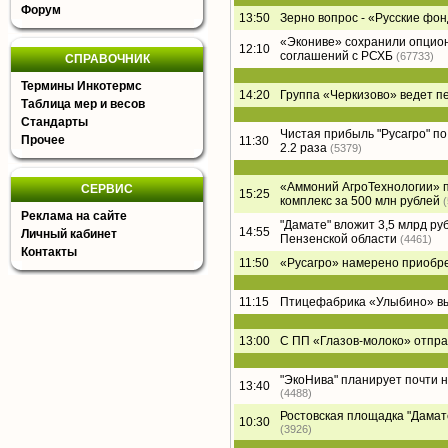
Форум
13:50
Зерно вопрос - «Русские фон
«Экониве» сохранили опцион
12:10
соглашений с РСХБ
(67733)
СПРАВОЧНИК
Термины Инкотермс
14:20
Группа «Черкизово» ведет п
Таблица мер и весов
Стандарты
Чистая прибыль "Русагро" по 
Прочее
11:30
2.2 раза
(5379)
«Аммоний АгроТехнологии» п
СЕРВИС
15:25
комплекс за 500 млн рублей
Реклама на сайте
"Дамате" вложит 3,5 млрд ру
14:55
Личный кабинет
Пензенской области
(4461)
Контакты
11:50
«Русагро» намерено приобре
11:15
Птицефабрика «Улыбино» вый
13:00
С ПП «Глазов-молоко» отпра
"ЭкоНива" планирует почти 
13:40
(4488)
Ростовская площадка "Дамате"
10:30
(3926)