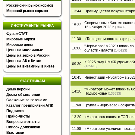
Российский рынок кормов
Мировой рынок кормов
13:44
Преимущества покупки втори
Современные биотехнологии 
15:32
ИНСТРУМЕНТЫ РЫНКА
16 ноября 2023 г.
(76409)
ФуражСТАТ
11:30
«Талицкое молоко» в три раз
Мировые биржи
Мировые цены
"Черкизово" в 2021г вложил
10:00
Цены на масличные
области - власти
(140123)
Цены на зерно в России
Цены на АК в Китае
К 2025 году НМЖК удвоит о
09:30
Цены на витамины в Китае
(135613)
16:45
Инвестиции «Русагро» в 2022
УЧАСТНИКАМ
Демо версии
"Мираторг" может вложить б
14:20
Подмосковье
(135833)
Доска объявлений
Слежение за вагонами
11:40
Группа «Черкизово» сократи
Каталог предприятий АПК
Подписка
Прайс-листы
13:20
«Мираторг» вошел в ТОП-лист
Вопросы и ответы
Список должников
11:00
«Мираторг» увеличит постав
Выставки