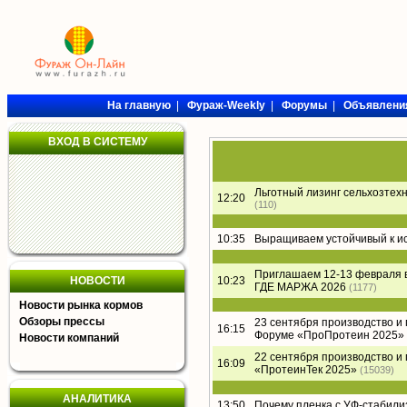
На главную
|
Фураж-Weekly
|
Форумы
|
Объявлени
ВХОД В СИСТЕМУ
Льготный лизинг сельхозтех
12:20
(110)
10:35
Выращиваем устойчивый к и
Приглашаем 12-13 февраля 
НОВОСТИ
10:23
ГДЕ МАРЖА 2026
(1177)
Новости рынка кормов
Обзоры прессы
23 сентября производство и
16:15
Форуме «ПроПротеин 2025»
Новости компаний
22 сентября производство и
16:09
«ПротеинТек 2025»
(15039)
АНАЛИТИКА
13:50
Почему пленка с УФ-стабил