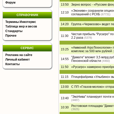
Форум
13:50
Зерно вопрос - «Русские фон
«Экониве» сохранили опцион
12:10
соглашений с РСХБ
(67731)
СПРАВОЧНИК
Термины Инкотермс
14:20
Группа «Черкизово» ведет п
Таблица мер и весов
Стандарты
Чистая прибыль "Русагро" по 
Прочее
11:30
2.2 раза
(5378)
«Аммоний АгроТехнологии» п
СЕРВИС
15:25
комплекс за 500 млн рублей
Реклама на сайте
"Дамате" вложит 3,5 млрд ру
14:55
Личный кабинет
Пензенской области
(4460)
Контакты
11:50
«Русагро» намерено приобре
11:15
Птицефабрика «Улыбино» вый
13:00
С ПП «Глазов-молоко» отпра
"ЭкоНива" планирует почти 
13:40
(4487)
Ростовская площадка "Дамате"
10:30
(3925)