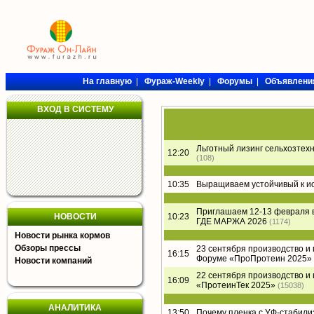
На главную
|
Фураж-Weekly
|
Форумы
|
Объявлени
ВХОД В СИСТЕМУ
Льготный лизинг сельхозтех
12:20
(108)
10:35
Выращиваем устойчивый к и
Приглашаем 12-13 февраля 
НОВОСТИ
10:23
ГДЕ МАРЖА 2026
(1174)
Новости рынка кормов
Обзоры прессы
23 сентября производство и
16:15
Форуме «ПроПротеин 2025»
Новости компаний
22 сентября производство и
16:09
«ПротеинТек 2025»
(15038)
АНАЛИТИКА
13:50
Почему пленка с УФ-стабил