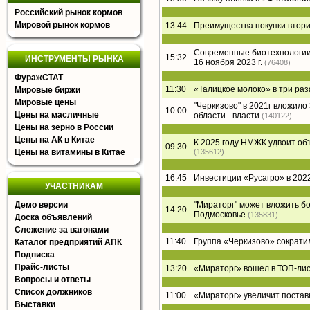
Российский рынок кормов
Мировой рынок кормов
13:44
Преимущества покупки втори
Современные биотехнологии 
15:32
ИНСТРУМЕНТЫ РЫНКА
16 ноября 2023 г.
(76408)
ФуражСТАТ
11:30
«Талицкое молоко» в три раз
Мировые биржи
Мировые цены
"Черкизово" в 2021г вложил
10:00
Цены на масличные
области - власти
(140122)
Цены на зерно в России
Цены на АК в Китае
К 2025 году НМЖК удвоит о
09:30
Цены на витамины в Китае
(135612)
16:45
Инвестиции «Русагро» в 2022
УЧАСТНИКАМ
Демо версии
"Мираторг" может вложить б
14:20
Подмосковье
(135831)
Доска объявлений
Слежение за вагонами
11:40
Группа «Черкизово» сократи
Каталог предприятий АПК
Подписка
Прайс-листы
13:20
«Мираторг» вошел в ТОП-лист
Вопросы и ответы
Список должников
11:00
«Мираторг» увеличит постав
Выставки