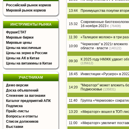
Российский рынок кормов
Мировой рынок кормов
13:44
Преимущества покупки втори
Современные биотехнологии 
15:32
ИНСТРУМЕНТЫ РЫНКА
16 ноября 2023 г.
(76408)
ФуражСТАТ
11:30
«Талицкое молоко» в три раз
Мировые биржи
Мировые цены
"Черкизово" в 2021г вложил
10:00
Цены на масличные
области - власти
(140122)
Цены на зерно в России
Цены на АК в Китае
К 2025 году НМЖК удвоит о
09:30
Цены на витамины в Китае
(135612)
16:45
Инвестиции «Русагро» в 2022
УЧАСТНИКАМ
Демо версии
"Мираторг" может вложить б
14:20
Подмосковье
(135831)
Доска объявлений
Слежение за вагонами
11:40
Группа «Черкизово» сократи
Каталог предприятий АПК
Подписка
Прайс-листы
13:20
«Мираторг» вошел в ТОП-лист
Вопросы и ответы
Список должников
11:00
«Мираторг» увеличит постав
Выставки