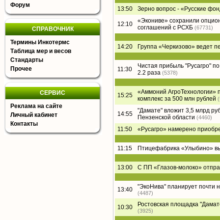
Форум
13:50
Зерно вопрос - «Русские фон
«Экониве» сохранили опцион
12:10
соглашений с РСХБ
(67731)
СПРАВОЧНИК
Термины Инкотермс
14:20
Группа «Черкизово» ведет п
Таблица мер и весов
Стандарты
Чистая прибыль "Русагро" по 
Прочее
11:30
2.2 раза
(5378)
«Аммоний АгроТехнологии» п
СЕРВИС
15:25
комплекс за 500 млн рублей
Реклама на сайте
"Дамате" вложит 3,5 млрд ру
14:55
Личный кабинет
Пензенской области
(4460)
Контакты
11:50
«Русагро» намерено приобре
11:15
Птицефабрика «Улыбино» вый
13:00
С ПП «Глазов-молоко» отпра
"ЭкоНива" планирует почти 
13:40
(4487)
Ростовская площадка "Дамате"
10:30
(3925)