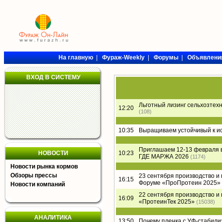
На главную
|
Фураж-Weekly
|
Форумы
|
Объявлени
ВХОД В СИСТЕМУ
Льготный лизинг сельхозтех
12:20
(108)
10:35
Выращиваем устойчивый к и
Приглашаем 12-13 февраля 
НОВОСТИ
10:23
ГДЕ МАРЖА 2026
(1174)
Новости рынка кормов
Обзоры прессы
23 сентября производство и
16:15
Форуме «ПроПротеин 2025»
Новости компаний
22 сентября производство и
16:09
«ПротеинТек 2025»
(15038)
АНАЛИТИКА
13:50
Почему пленка с УФ-стабил