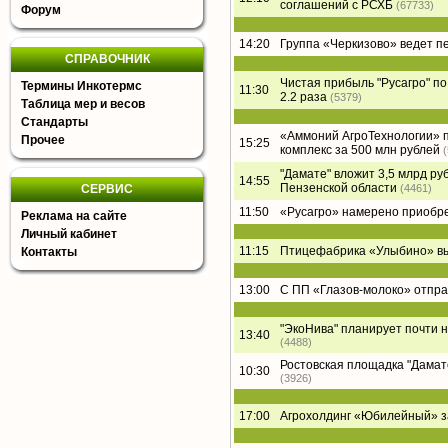
соглашений с РСХБ
(67733)
Форум
14:20
Группа «Черкизово» ведет п
СПРАВОЧНИК
Чистая прибыль "Русагро" по 
Термины Инкотермс
11:30
2.2 раза
(5379)
Таблица мер и весов
Стандарты
«Аммоний АгроТехнологии» п
Прочее
15:25
комплекс за 500 млн рублей
"Дамате" вложит 3,5 млрд ру
14:55
Пензенской области
СЕРВИС
(4461)
11:50
«Русагро» намерено приобре
Реклама на сайте
Личный кабинет
11:15
Птицефабрика «Улыбино» вый
Контакты
13:00
С ПП «Глазов-молоко» отпра
"ЭкоНива" планирует почти 
13:40
(4488)
Ростовская площадка "Дамате"
10:30
(3926)
17:00
Агрохолдинг «Юбилейный» за