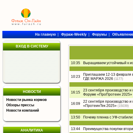
На главную
|
Фураж-Weekly
|
Форумы
|
Объявлени
ВХОД В СИСТЕМУ
10:35
Выращиваем устойчивый к и
Приглашаем 12-13 февраля 
10:23
ГДЕ МАРЖА 2026
(1177)
23 сентября производство и
НОВОСТИ
16:15
Форуме «ПроПротеин 2025»
Новости рынка кормов
22 сентября производство и
16:09
Обзоры прессы
«ПротеинТек 2025»
(15039)
Новости компаний
13:50
Почему пленка с УФ-стабил
13:44
Преимущества покупки втори
АНАЛИТИКА