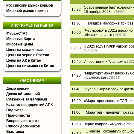
Российский рынок кормов
Современные биотехнологии 
15:32
Мировой рынок кормов
16 ноября 2023 г.
(76409)
11:30
«Талицкое молоко» в три раз
ИНСТРУМЕНТЫ РЫНКА
"Черкизово" в 2021г вложил
10:00
ФуражСТАТ
области - власти
(140123)
Мировые биржи
Мировые цены
К 2025 году НМЖК удвоит о
09:30
Цены на масличные
(135613)
Цены на зерно в России
Цены на АК в Китае
16:45
Инвестиции «Русагро» в 2022
Цены на витамины в Китае
"Мираторг" может вложить б
14:20
Подмосковье
(135833)
УЧАСТНИКАМ
Демо версии
11:40
Группа «Черкизово» сократи
Доска объявлений
Слежение за вагонами
13:20
«Мираторг» вошел в ТОП-лист
Каталог предприятий АПК
Подписка
11:00
«Мираторг» увеличит постав
Прайс-листы
Вопросы и ответы
13:50
Зерно вопрос - «Русские фон
Список должников
«Экониве» сохранили опцион
Выставки
12:10