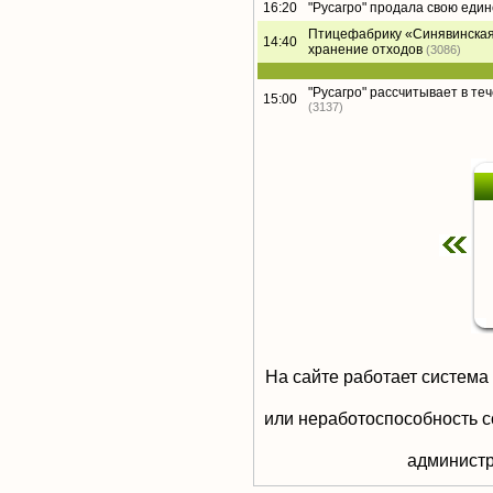
16:20
"Русагро" продала свою еди
Птицефабрику «Синявинская
14:40
хранение отходов
(3086)
"Русагро" рассчитывает в те
15:00
(3137)
На сайте работает система
или неработоспособность с
aдминистр