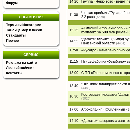
14:20
Группа «Черкизово» ведет п
Форум
Чистая прибыль "Русагро" по 
11:30
2.2 раза
СПРАВОЧНИК
(5379)
Термины Инкотермс
«Аммоний АгроТехнологии» п
Таблица мер и весов
15:25
комплекс за 500 млн рублей
Стандарты
"Дамате" вложит 3,5 млрд ру
Прочее
14:55
Пензенской области
(4461)
11:50
«Русагро» намерено приобре
СЕРВИС
11:15
Птицефабрика «Улыбино» вый
Реклама на сайте
Личный кабинет
13:00
С ПП «Глазов-молоко» отпра
Контакты
"ЭкоНива" планирует почти 
13:40
(4488)
Ростовская площадка "Дамате"
10:30
(3926)
17:00
Агрохолдинг «Юбилейный» за
14:10
«Дамате» завершила заготов