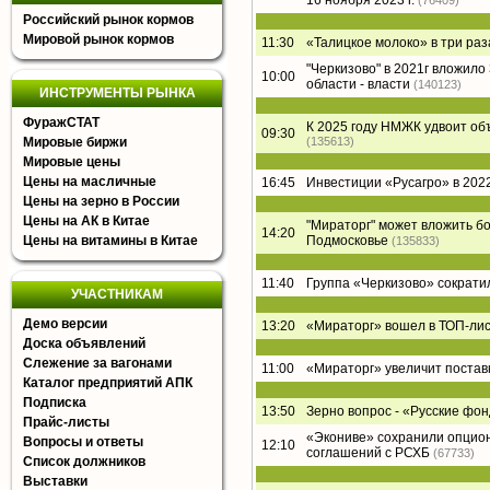
16 ноября 2023 г.
(76409)
Российский рынок кормов
Мировой рынок кормов
11:30
«Талицкое молоко» в три раз
"Черкизово" в 2021г вложил
10:00
области - власти
(140123)
ИНСТРУМЕНТЫ РЫНКА
ФуражСТАТ
К 2025 году НМЖК удвоит о
09:30
Мировые биржи
(135613)
Мировые цены
Цены на масличные
16:45
Инвестиции «Русагро» в 2022
Цены на зерно в России
Цены на АК в Китае
"Мираторг" может вложить б
14:20
Цены на витамины в Китае
Подмосковье
(135833)
11:40
Группа «Черкизово» сократи
УЧАСТНИКАМ
Демо версии
13:20
«Мираторг» вошел в ТОП-лист
Доска объявлений
Слежение за вагонами
11:00
«Мираторг» увеличит постав
Каталог предприятий АПК
Подписка
13:50
Зерно вопрос - «Русские фон
Прайс-листы
«Экониве» сохранили опцион
Вопросы и ответы
12:10
соглашений с РСХБ
(67733)
Список должников
Выставки