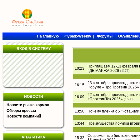
На главную
|
Фураж-Weekly
|
Форумы
|
Объявлени
ВХОД В СИСТЕМУ
Приглашаем 12-13 февраля 
10:23
ГДЕ МАРЖА 2026
(1177)
23 сентября производство и
16:15
Форуме «ПроПротеин 2025»
22 сентября производство и
НОВОСТИ
16:09
«ПротеинТек 2025»
(15039)
Новости рынка кормов
Обзоры прессы
13:50
Почему пленка с УФ-стабил
Новости компаний
13:44
Преимущества покупки втори
Современные биотехнологии 
АНАЛИТИКА
15:32