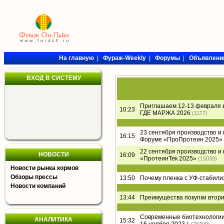
На главную
|
Фураж-Weekly
|
Форумы
|
Объявлени
ВХОД В СИСТЕМУ
Приглашаем 12-13 февраля 
10:23
ГДЕ МАРЖА 2026
(1177)
23 сентября производство и
16:15
Форуме «ПроПротеин 2025»
22 сентября производство и
НОВОСТИ
16:09
«ПротеинТек 2025»
(15039)
Новости рынка кормов
Обзоры прессы
13:50
Почему пленка с УФ-стабил
Новости компаний
13:44
Преимущества покупки втори
Современные биотехнологии 
АНАЛИТИКА
15:32