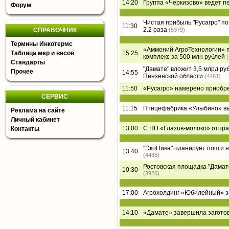
14:20
Группа «Черкизово» ведет п
Форум
Чистая прибыль "Русагро" по 
11:30
2.2 раза
СПРАВОЧНИК
(5379)
Термины Инкотермс
«Аммоний АгроТехнологии» п
Таблица мер и весов
15:25
комплекс за 500 млн рублей
Стандарты
"Дамате" вложит 3,5 млрд ру
Прочее
14:55
Пензенской области
(4461)
11:50
«Русагро» намерено приобре
СЕРВИС
11:15
Птицефабрика «Улыбино» вый
Реклама на сайте
Личный кабинет
13:00
С ПП «Глазов-молоко» отпра
Контакты
"ЭкоНива" планирует почти 
13:40
(4488)
Ростовская площадка "Дамате"
10:30
(3926)
17:00
Агрохолдинг «Юбилейный» за
14:10
«Дамате» завершила заготов