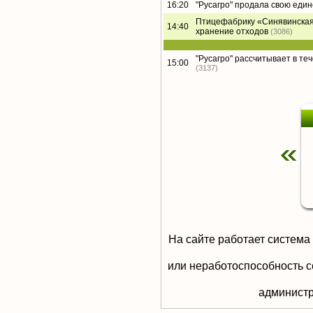
16:20
"Русагро" продала свою еди
Птицефабрику «Синявинская
14:40
хранение отходов
(3086)
"Русагро" рассчитывает в те
15:00
(3137)
На сайте работает система
или неработоспособность с
aдминистр