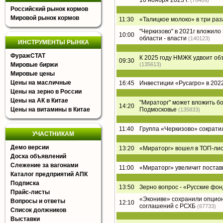
16 ноября 2023 г.
(76409)
Российский рынок кормов
Мировой рынок кормов
11:30
«Талицкое молоко» в три раз
"Черкизово" в 2021г вложил
10:00
области - власти
(140123)
ИНСТРУМЕНТЫ РЫНКА
ФуражСТАТ
К 2025 году НМЖК удвоит о
09:30
Мировые биржи
(135613)
Мировые цены
Цены на масличные
16:45
Инвестиции «Русагро» в 2022
Цены на зерно в России
Цены на АК в Китае
"Мираторг" может вложить б
14:20
Цены на витамины в Китае
Подмосковье
(135833)
11:40
Группа «Черкизово» сократи
УЧАСТНИКАМ
Демо версии
13:20
«Мираторг» вошел в ТОП-лист
Доска объявлений
Слежение за вагонами
11:00
«Мираторг» увеличит постав
Каталог предприятий АПК
Подписка
13:50
Зерно вопрос - «Русские фон
Прайс-листы
«Экониве» сохранили опцион
Вопросы и ответы
12:10
соглашений с РСХБ
(67733)
Список должников
Выставки