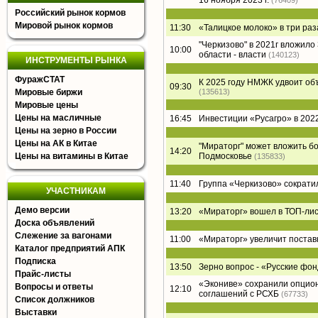
16 ноября 2023 г.
(76409)
Российский рынок кормов
Мировой рынок кормов
11:30
«Талицкое молоко» в три раз
"Черкизово" в 2021г вложил
10:00
области - власти
(140123)
ИНСТРУМЕНТЫ РЫНКА
ФуражСТАТ
К 2025 году НМЖК удвоит о
09:30
Мировые биржи
(135613)
Мировые цены
Цены на масличные
16:45
Инвестиции «Русагро» в 2022
Цены на зерно в России
Цены на АК в Китае
"Мираторг" может вложить б
14:20
Цены на витамины в Китае
Подмосковье
(135833)
11:40
Группа «Черкизово» сократи
УЧАСТНИКАМ
Демо версии
13:20
«Мираторг» вошел в ТОП-лист
Доска объявлений
Слежение за вагонами
11:00
«Мираторг» увеличит постав
Каталог предприятий АПК
Подписка
13:50
Зерно вопрос - «Русские фон
Прайс-листы
«Экониве» сохранили опцион
Вопросы и ответы
12:10
соглашений с РСХБ
(67733)
Список должников
Выставки