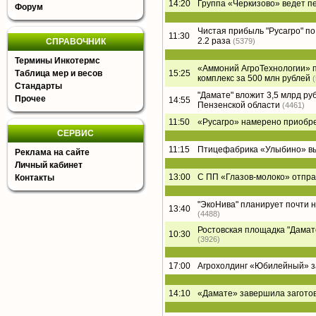
14:20
Группа «Черкизово» ведет п
Форум
Чистая прибыль "Русагро" по 
11:30
2.2 раза
СПРАВОЧНИК
(5379)
Термины Инкотермс
«Аммоний АгроТехнологии» п
Таблица мер и весов
15:25
комплекс за 500 млн рублей
Стандарты
"Дамате" вложит 3,5 млрд ру
Прочее
14:55
Пензенской области
(4461)
11:50
«Русагро» намерено приобре
СЕРВИС
11:15
Птицефабрика «Улыбино» вый
Реклама на сайте
Личный кабинет
13:00
С ПП «Глазов-молоко» отпра
Контакты
"ЭкоНива" планирует почти 
13:40
(4488)
Ростовская площадка "Дамате"
10:30
(3926)
17:00
Агрохолдинг «Юбилейный» за
14:10
«Дамате» завершила заготов