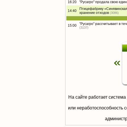
16:20
"Русагро" продала свою еди
Птицефабрику «Синявинская
14:40
хранение отходов
(3086)
"Русагро" рассчитывает в те
15:00
(3137)
На сайте работает система
или неработоспособность с
aдминистр