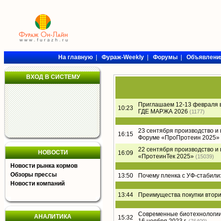
На главную
|
Фураж-Weekly
|
Форумы
|
Объявлени
ВХОД В СИСТЕМУ
Приглашаем 12-13 февраля 
10:23
ГДЕ МАРЖА 2026
(1177)
23 сентября производство и
16:15
Форуме «ПроПротеин 2025»
22 сентября производство и
НОВОСТИ
16:09
«ПротеинТек 2025»
(15039)
Новости рынка кормов
Обзоры прессы
13:50
Почему пленка с УФ-стабил
Новости компаний
13:44
Преимущества покупки втори
Современные биотехнологии 
АНАЛИТИКА
15:32