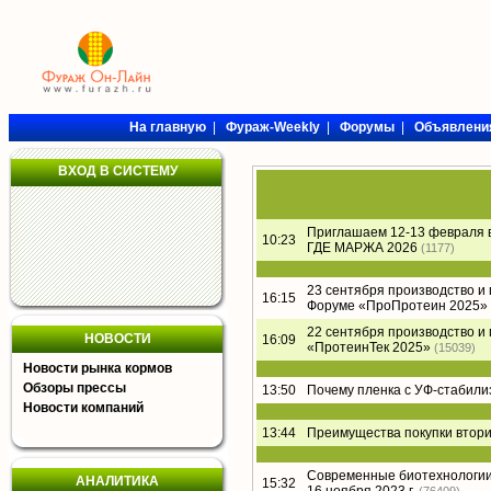
На главную
|
Фураж-Weekly
|
Форумы
|
Объявлени
ВХОД В СИСТЕМУ
Приглашаем 12-13 февраля 
10:23
ГДЕ МАРЖА 2026
(1177)
23 сентября производство и
16:15
Форуме «ПроПротеин 2025»
22 сентября производство и
НОВОСТИ
16:09
«ПротеинТек 2025»
(15039)
Новости рынка кормов
Обзоры прессы
13:50
Почему пленка с УФ-стабил
Новости компаний
13:44
Преимущества покупки втори
Современные биотехнологии 
АНАЛИТИКА
15:32