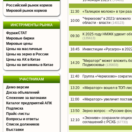
16 ноября 2023 г.
(76409)
Российский рынок кормов
Мировой рынок кормов
11:30
«Талицкое молоко» в три раз
"Черкизово" в 2021г вложил
10:00
области - власти
(140123)
ИНСТРУМЕНТЫ РЫНКА
ФуражСТАТ
К 2025 году НМЖК удвоит о
09:30
Мировые биржи
(135613)
Мировые цены
Цены на масличные
16:45
Инвестиции «Русагро» в 2022
Цены на зерно в России
Цены на АК в Китае
"Мираторг" может вложить б
14:20
Цены на витамины в Китае
Подмосковье
(135833)
11:40
Группа «Черкизово» сократи
УЧАСТНИКАМ
Демо версии
13:20
«Мираторг» вошел в ТОП-лист
Доска объявлений
Слежение за вагонами
11:00
«Мираторг» увеличит постав
Каталог предприятий АПК
Подписка
13:50
Зерно вопрос - «Русские фон
Прайс-листы
«Экониве» сохранили опцион
Вопросы и ответы
12:10
соглашений с РСХБ
(67733)
Список должников
Выставки