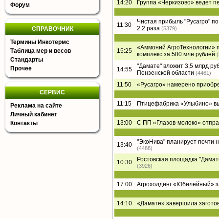
14:20
Группа «Черкизово» ведет п
Форум
Чистая прибыль "Русагро" по 
11:30
2.2 раза
СПРАВОЧНИК
(5379)
Термины Инкотермс
«Аммоний АгроТехнологии» п
Таблица мер и весов
15:25
комплекс за 500 млн рублей
Стандарты
"Дамате" вложит 3,5 млрд ру
Прочее
14:55
Пензенской области
(4461)
11:50
«Русагро» намерено приобре
СЕРВИС
11:15
Птицефабрика «Улыбино» вый
Реклама на сайте
Личный кабинет
13:00
С ПП «Глазов-молоко» отпра
Контакты
"ЭкоНива" планирует почти 
13:40
(4488)
Ростовская площадка "Дамате"
10:30
(3926)
17:00
Агрохолдинг «Юбилейный» за
14:10
«Дамате» завершила заготов