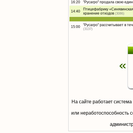
16:20
"Русагро" продала свою еди
Птицефабрику «Синявинская
14:40
хранение отходов
(3086)
"Русагро" рассчитывает в те
15:00
(3137)
На сайте работает система
или неработоспособность с
aдминистр