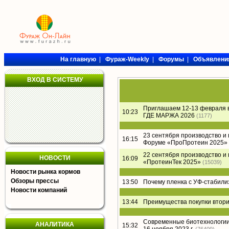
На главную
|
Фураж-Weekly
|
Форумы
|
Объявлени
ВХОД В СИСТЕМУ
Приглашаем 12-13 февраля 
10:23
ГДЕ МАРЖА 2026
(1177)
23 сентября производство и
16:15
Форуме «ПроПротеин 2025»
22 сентября производство и
НОВОСТИ
16:09
«ПротеинТек 2025»
(15039)
Новости рынка кормов
Обзоры прессы
13:50
Почему пленка с УФ-стабил
Новости компаний
13:44
Преимущества покупки втори
Современные биотехнологии 
АНАЛИТИКА
15:32