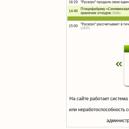
16:20
"Русагро" продала свою еди
Птицефабрику «Синявинская
14:40
хранение отходов
(3086)
"Русагро" рассчитывает в те
15:00
(3137)
На сайте работает система
или неработоспособность с
aдминистр