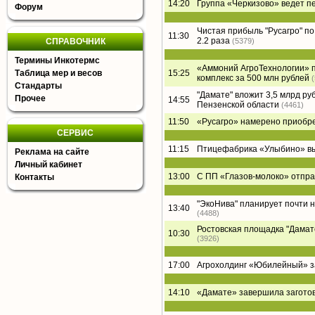
14:20
Группа «Черкизово» ведет п
Форум
Чистая прибыль "Русагро" по 
11:30
2.2 раза
СПРАВОЧНИК
(5379)
Термины Инкотермс
«Аммоний АгроТехнологии» п
Таблица мер и весов
15:25
комплекс за 500 млн рублей
Стандарты
"Дамате" вложит 3,5 млрд ру
Прочее
14:55
Пензенской области
(4461)
11:50
«Русагро» намерено приобре
СЕРВИС
11:15
Птицефабрика «Улыбино» вый
Реклама на сайте
Личный кабинет
13:00
С ПП «Глазов-молоко» отпра
Контакты
"ЭкоНива" планирует почти 
13:40
(4488)
Ростовская площадка "Дамате"
10:30
(3926)
17:00
Агрохолдинг «Юбилейный» за
14:10
«Дамате» завершила заготов