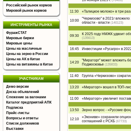
16 ноября 2023 г.
(76409)
Российский рынок кормов
Мировой рынок кормов
11:30
«Талицкое молоко» в три раз
"Черкизово" в 2021г вложил
10:00
области - власти
(140123)
ИНСТРУМЕНТЫ РЫНКА
ФуражСТАТ
К 2025 году НМЖК удвоит о
09:30
Мировые биржи
(135613)
Мировые цены
Цены на масличные
16:45
Инвестиции «Русагро» в 2022
Цены на зерно в России
Цены на АК в Китае
"Мираторг" может вложить б
14:20
Цены на витамины в Китае
Подмосковье
(135833)
11:40
Группа «Черкизово» сократи
УЧАСТНИКАМ
Демо версии
13:20
«Мираторг» вошел в ТОП-лист
Доска объявлений
Слежение за вагонами
11:00
«Мираторг» увеличит постав
Каталог предприятий АПК
Подписка
13:50
Зерно вопрос - «Русские фон
Прайс-листы
«Экониве» сохранили опцион
Вопросы и ответы
12:10
соглашений с РСХБ
(67733)
Список должников
Выставки