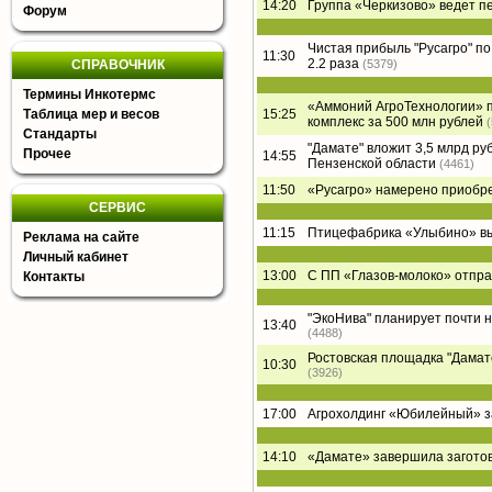
14:20
Группа «Черкизово» ведет п
Форум
Чистая прибыль "Русагро" по 
11:30
2.2 раза
СПРАВОЧНИК
(5379)
Термины Инкотермс
«Аммоний АгроТехнологии» п
Таблица мер и весов
15:25
комплекс за 500 млн рублей
Стандарты
"Дамате" вложит 3,5 млрд ру
Прочее
14:55
Пензенской области
(4461)
11:50
«Русагро» намерено приобре
СЕРВИС
11:15
Птицефабрика «Улыбино» вый
Реклама на сайте
Личный кабинет
13:00
С ПП «Глазов-молоко» отпра
Контакты
"ЭкоНива" планирует почти 
13:40
(4488)
Ростовская площадка "Дамате"
10:30
(3926)
17:00
Агрохолдинг «Юбилейный» за
14:10
«Дамате» завершила заготов