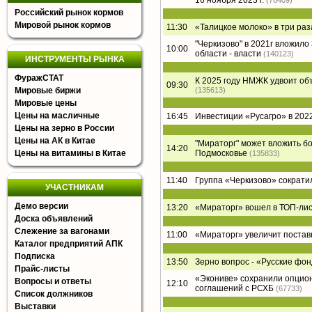
16 ноября 2023 г.
(76409)
Российский рынок кормов
Мировой рынок кормов
11:30
«Талицкое молоко» в три раз
"Черкизово" в 2021г вложил
10:00
области - власти
(140123)
ИНСТРУМЕНТЫ РЫНКА
ФуражСТАТ
К 2025 году НМЖК удвоит о
09:30
Мировые биржи
(135613)
Мировые цены
Цены на масличные
16:45
Инвестиции «Русагро» в 2022
Цены на зерно в России
Цены на АК в Китае
"Мираторг" может вложить б
14:20
Цены на витамины в Китае
Подмосковье
(135833)
11:40
Группа «Черкизово» сократи
УЧАСТНИКАМ
Демо версии
13:20
«Мираторг» вошел в ТОП-лист
Доска объявлений
Слежение за вагонами
11:00
«Мираторг» увеличит постав
Каталог предприятий АПК
Подписка
13:50
Зерно вопрос - «Русские фон
Прайс-листы
«Экониве» сохранили опцион
Вопросы и ответы
12:10
соглашений с РСХБ
(67733)
Список должников
Выставки