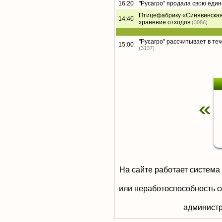
16:20
"Русагро" продала свою еди
Птицефабрику «Синявинская
14:40
хранение отходов
(3086)
"Русагро" рассчитывает в те
15:00
(3137)
На сайте работает система
или неработоспособность с
aдминистр