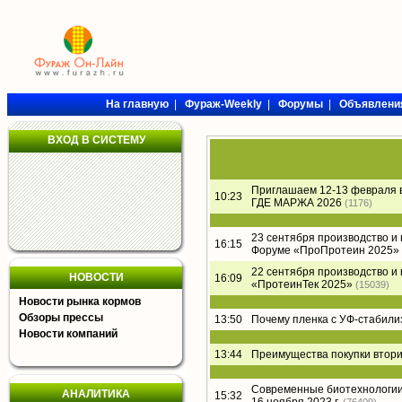
На главную
|
Фураж-Weekly
|
Форумы
|
Объявлени
ВХОД В СИСТЕМУ
Приглашаем 12-13 февраля 
10:23
ГДЕ МАРЖА 2026
(1176)
23 сентября производство и
16:15
Форуме «ПроПротеин 2025»
22 сентября производство и
НОВОСТИ
16:09
«ПротеинТек 2025»
(15039)
Новости рынка кормов
Обзоры прессы
13:50
Почему пленка с УФ-стабил
Новости компаний
13:44
Преимущества покупки втори
Современные биотехнологии 
АНАЛИТИКА
15:32