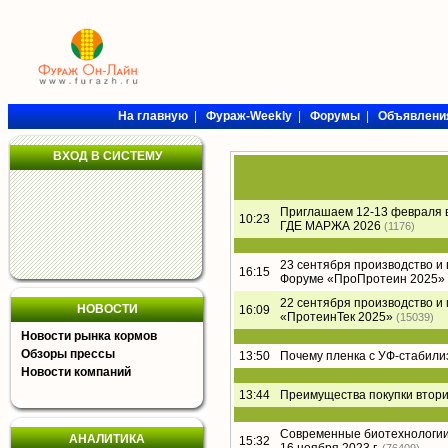
На главную
|
Фураж-Weekly
|
Форумы
|
Объявлени
ВХОД В СИСТЕМУ
Приглашаем 12-13 февраля 
10:23
ГДЕ МАРЖА 2026
(1176)
23 сентября производство и
16:15
Форуме «ПроПротеин 2025»
22 сентября производство и
НОВОСТИ
16:09
«ПротеинТек 2025»
(15039)
Новости рынка кормов
Обзоры прессы
13:50
Почему пленка с УФ-стабил
Новости компаний
13:44
Преимущества покупки втори
Современные биотехнологии 
АНАЛИТИКА
15:32