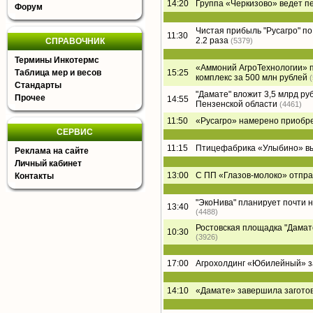
14:20
Группа «Черкизово» ведет п
Форум
Чистая прибыль "Русагро" по 
11:30
2.2 раза
СПРАВОЧНИК
(5379)
Термины Инкотермс
«Аммоний АгроТехнологии» п
Таблица мер и весов
15:25
комплекс за 500 млн рублей
Стандарты
"Дамате" вложит 3,5 млрд ру
Прочее
14:55
Пензенской области
(4461)
11:50
«Русагро» намерено приобре
СЕРВИС
11:15
Птицефабрика «Улыбино» вый
Реклама на сайте
Личный кабинет
13:00
С ПП «Глазов-молоко» отпра
Контакты
"ЭкоНива" планирует почти 
13:40
(4488)
Ростовская площадка "Дамате"
10:30
(3926)
17:00
Агрохолдинг «Юбилейный» за
14:10
«Дамате» завершила заготов