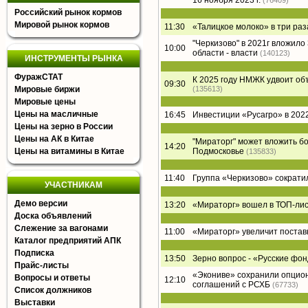
16 ноября 2023 г.
(76409)
Российский рынок кормов
Мировой рынок кормов
11:30
«Талицкое молоко» в три раз
"Черкизово" в 2021г вложил
10:00
области - власти
(140123)
ИНСТРУМЕНТЫ РЫНКА
ФуражСТАТ
К 2025 году НМЖК удвоит о
09:30
Мировые биржи
(135613)
Мировые цены
Цены на масличные
16:45
Инвестиции «Русагро» в 2022
Цены на зерно в России
Цены на АК в Китае
"Мираторг" может вложить б
14:20
Цены на витамины в Китае
Подмосковье
(135833)
11:40
Группа «Черкизово» сократи
УЧАСТНИКАМ
Демо версии
13:20
«Мираторг» вошел в ТОП-лист
Доска объявлений
Слежение за вагонами
11:00
«Мираторг» увеличит постав
Каталог предприятий АПК
Подписка
13:50
Зерно вопрос - «Русские фон
Прайс-листы
«Экониве» сохранили опцион
Вопросы и ответы
12:10
соглашений с РСХБ
(67733)
Список должников
Выставки