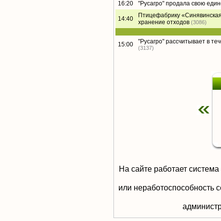
16:20
"Русагро" продала свою еди
Птицефабрику «Синявинская
14:40
хранение отходов
(3086)
"Русагро" рассчитывает в те
15:00
(3137)
На сайте работает система
или неработоспособность с
aдминистр