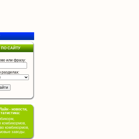
у
 ПО САЙТУ
ово или фразу:
в разделах:
айн - новости,
статистика:
бикорм,
я комбикормов,
во комбикормов,
мовые заводы.