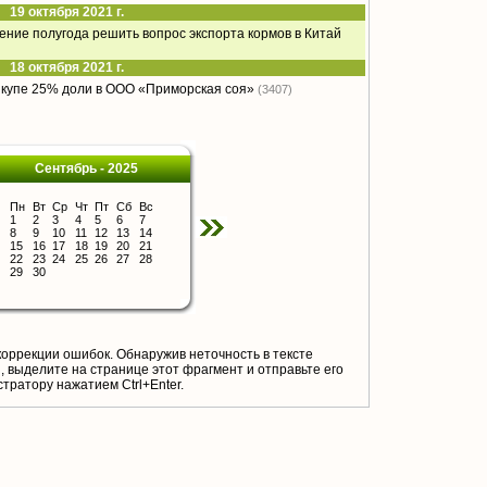
19 октября 2021 г.
чение полугода решить вопрос экспорта кормов в Китай
18 октября 2021 г.
ыкупе 25% доли в ООО «Приморская соя»
(3407)
Сентябрь - 2025
Пн
Вт
Ср
Чт
Пт
Сб
Вс
1
2
3
4
5
6
7
8
9
10
11
12
13
14
15
16
17
18
19
20
21
22
23
24
25
26
27
28
29
30
коррекции ошибок. Обнаружив неточность в тексте
 выделите на странице этот фрагмент и отправьте его
тратору нажатием Ctrl+Enter.