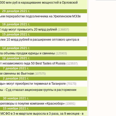
о 300 млн руб в наращивание мощностей в Орловской
29 декабря 2021 г.
бъем переработки подсолнечника на Урюпинском МЭЗе
16 декабря 2021 г.
 году могут превысить 20 млрд рублей
(136837)
15 декабря 2021 г.
олее 10 млрд рублей в расширение оптового центра в
14 декабря 2021 г.
ла объемы продаж курицы и свинины
(125903)
10 декабря 2021 г.
 независимого гида 50 Best Tastes of Russia
(123537)
7 декабря 2021 г.
ки свинины во Вьетнам
(107575)
2 декабря 2021 г.
ды» могут приобрести терминал в Таганроге
(70173)
ы - Суд отказал акционерам группы в расторжении
30 ноября 2021 г.
ереговоры о покупке компании «Краснобор»
(10691)
15 ноября 2021 г.
МСФО в 3-м квартале выросла в 3 раза, за 9 месяцев - в