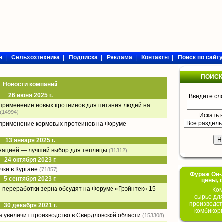
я
|
Сельхозтехника
|
Подписка
|
Реклама
|
Контакты
|
Поиск по сайт
ПОИСК
Новости компаний
26 июня 2025 г.
Введите сл
 применение новых протеинов для питания людей на
(14994)
Искать 
 применение кормовых протеинов на Форуме
13 января 2025 г.
изацией — лучший выбор для теплицы
(31312)
24 октября 2023 г.
чки в Кургане
(71857)
Фураж Он-Л
5 сентября 2023 г.
цены, 
переработки зерна обсудят на Форуме «Грэйнтек» 15-
Ком
сырье дл
производст
30 декабря 2021 г.
комбикор
а увеличит производство в Свердловской области
(153308)