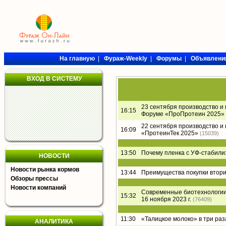
На главную
|
Фураж-Weekly
|
Форумы
|
Объявлени
ВХОД В СИСТЕМУ
23 сентября производство и
16:15
Форуме «ПроПротеин 2025»
22 сентября производство и
16:09
«ПротеинТек 2025»
(15039)
13:50
Почему пленка с УФ-стабил
НОВОСТИ
Новости рынка кормов
13:44
Преимущества покупки втори
Обзоры прессы
Новости компаний
Современные биотехнологии 
15:32
16 ноября 2023 г.
(76409)
11:30
«Талицкое молоко» в три раз
АНАЛИТИКА