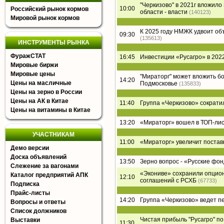
"Черкизово" в 2021г вложил
10:00
Российский рынок кормов
области - власти
(140123)
Мировой рынок кормов
К 2025 году НМЖК удвоит о
09:30
(135613)
ИНСТРУМЕНТЫ РЫНКА
ФуражСТАТ
16:45
Инвестиции «Русагро» в 2022
Мировые биржи
Мировые цены
"Мираторг" может вложить б
14:20
Цены на масличные
Подмосковье
(135833)
Цены на зерно в России
Цены на АК в Китае
11:40
Группа «Черкизово» сократи
Цены на витамины в Китае
13:20
«Мираторг» вошел в ТОП-лист
УЧАСТНИКАМ
11:00
«Мираторг» увеличит постав
Демо версии
Доска объявлений
13:50
Зерно вопрос - «Русские фон
Слежение за вагонами
«Экониве» сохранили опцион
Каталог предприятий АПК
12:10
соглашений с РСХБ
(67733)
Подписка
Прайс-листы
14:20
Группа «Черкизово» ведет п
Вопросы и ответы
Список должников
Чистая прибыль "Русагро" по 
Выставки
11:30