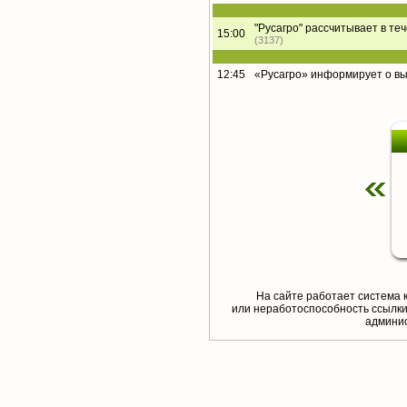
"Русагро" рассчитывает в те
15:00
(3137)
12:45
«Русагро» информирует о в
На сайте работает система 
или неработоспособность ссылки,
aдминис