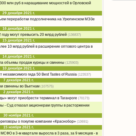
о 300 млн руб в наращивание мощностей в Орловской
29 декабря 2021 г.
бъем переработки подсолнечника на Урюпинском МЭЗе
16 декабря 2021 г.
 году могут превысить 20 млрд рублей
(136837)
15 декабря 2021 г.
олее 10 млрд рублей в расширение оптового центра в
14 декабря 2021 г.
ла объемы продаж курицы и свинины
(125903)
10 декабря 2021 г.
 независимого гида 50 Best Tastes of Russia
(123537)
7 декабря 2021 г.
ки свинины во Вьетнам
(107575)
2 декабря 2021 г.
ды» могут приобрести терминал в Таганроге
(70173)
ы - Суд отказал акционерам группы в расторжении
30 ноября 2021 г.
ереговоры о покупке компании «Краснобор»
(10691)
15 ноября 2021 г.
МСФО в 3-м квартале выросла в 3 раза, за 9 месяцев - в