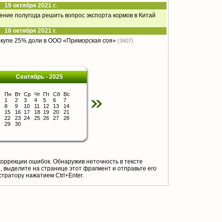
19 октября 2021 г.
чение полугода решить вопрос экспорта кормов в Китай
18 октября 2021 г.
ыкупе 25% доли в ООО «Приморская соя»
(3407)
Сентябрь - 2025
Пн
Вт
Ср
Чт
Пт
Сб
Вс
1
2
3
4
5
6
7
8
9
10
11
12
13
14
15
16
17
18
19
20
21
22
23
24
25
26
27
28
29
30
коррекции ошибок. Обнаружив неточность в тексте
 выделите на странице этот фрагмент и отправьте его
тратору нажатием Ctrl+Enter.