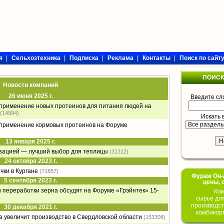
я
|
Сельхозтехника
|
Подписка
|
Реклама
|
Контакты
|
Поиск по сайт
ПОИСК
Новости компаний
26 июня 2025 г.
Введите сл
 применение новых протеинов для питания людей на
(14994)
Искать 
 применение кормовых протеинов на Форуме
13 января 2025 г.
изацией — лучший выбор для теплицы
(31312)
24 октября 2023 г.
чки в Кургане
(71857)
Фураж Он-Л
5 сентября 2023 г.
цены, 
переработки зерна обсудят на Форуме «Грэйнтек» 15-
Ком
сырье дл
производст
30 декабря 2021 г.
комбикор
а увеличит производство в Свердловской области
(153308)