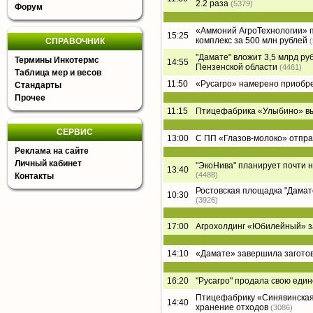
2.2 раза
(5379)
Форум
«Аммоний АгроТехнологии» п
15:25
комплекс за 500 млн рублей
СПРАВОЧНИК
"Дамате" вложит 3,5 млрд ру
Термины Инкотермс
14:55
Пензенской области
(4461)
Таблица мер и весов
11:50
«Русагро» намерено приобре
Стандарты
Прочее
11:15
Птицефабрика «Улыбино» вый
СЕРВИС
13:00
С ПП «Глазов-молоко» отпра
Реклама на сайте
Личный кабинет
"ЭкоНива" планирует почти 
13:40
(4488)
Контакты
Ростовская площадка "Дамате"
10:30
(3926)
17:00
Агрохолдинг «Юбилейный» за
14:10
«Дамате» завершила заготов
16:20
"Русагро" продала свою еди
Птицефабрику «Синявинская
14:40
хранение отходов
(3086)