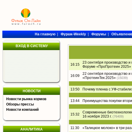
На главную
|
Фураж-Weekly
|
Форумы
|
Объявлени
ВХОД В СИСТЕМУ
23 сентября производство и
16:15
Форуме «ПроПротеин 2025»
22 сентября производство и
16:09
«ПротеинТек 2025»
(15039)
13:50
Почему пленка с УФ-стабил
НОВОСТИ
Новости рынка кормов
13:44
Преимущества покупки втори
Обзоры прессы
Новости компаний
Современные биотехнологии 
15:32
16 ноября 2023 г.
(76409)
11:30
«Талицкое молоко» в три раз
АНАЛИТИКА