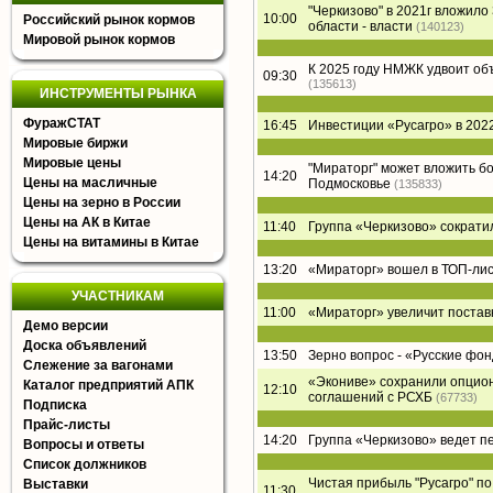
"Черкизово" в 2021г вложил
10:00
Российский рынок кормов
области - власти
(140123)
Мировой рынок кормов
К 2025 году НМЖК удвоит о
09:30
(135613)
ИНСТРУМЕНТЫ РЫНКА
ФуражСТАТ
16:45
Инвестиции «Русагро» в 2022
Мировые биржи
Мировые цены
"Мираторг" может вложить б
14:20
Цены на масличные
Подмосковье
(135833)
Цены на зерно в России
Цены на АК в Китае
11:40
Группа «Черкизово» сократи
Цены на витамины в Китае
13:20
«Мираторг» вошел в ТОП-лист
УЧАСТНИКАМ
11:00
«Мираторг» увеличит постав
Демо версии
Доска объявлений
13:50
Зерно вопрос - «Русские фон
Слежение за вагонами
«Экониве» сохранили опцион
Каталог предприятий АПК
12:10
соглашений с РСХБ
(67733)
Подписка
Прайс-листы
14:20
Группа «Черкизово» ведет п
Вопросы и ответы
Список должников
Чистая прибыль "Русагро" по 
Выставки
11:30