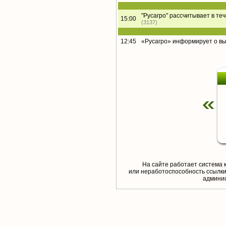
"Русагро" рассчитывает в те
15:00
(3137)
12:45
«Русагро» информирует о в
На сайте работает система 
или неработоспособность ссылки,
aдминис