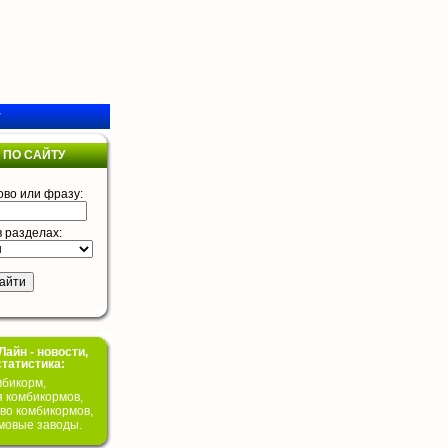
у
 ПО САЙТУ
ово или фразу:
в разделах:
айн - новости,
статистика:
бикорм,
я комбикормов,
во комбикормов,
мовые заводы.