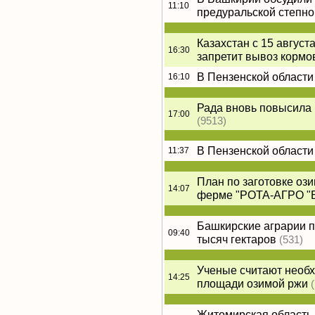
11:10
предуральской степно
Казахстан с 15 август
16:30
запретит вывоз кормо
В Пензенской области
16:10
Рада вновь повысила 
17:00
(9513)
В Пензенской области
11:37
План по заготовке оз
14:07
ферме "РОТА-АГРО "
Башкирские аграрии п
09:40
тысяч гектаров
(531)
Ученые считают необ
14:25
площади озимой ржи
Житомирская область 