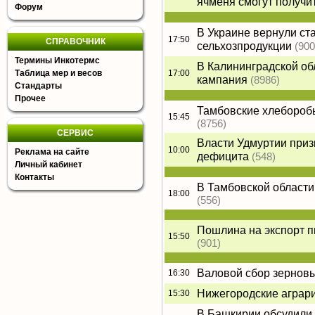
ячменя смогут получи
Форум
В Украине вернули ст
17:50
СПРАВОЧНИК
сельхозпродукции
(900
Термины Инкотермс
В Калининградской об
Таблица мер и весов
17:00
кампания
(8986)
Стандарты
Прочее
Тамбовские хлебороб
15:45
(8756)
СЕРВИС
Власти Удмуртии призв
10:00
Реклама на сайте
дефицита
(548)
Личный кабинет
Контакты
В Тамбовской области
18:00
(556)
Пошлина на экспорт п
15:50
(901)
Валовой сбор зерновы
16:30
Нижегородские аграри
15:30
В Башкирии обсудили 