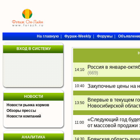
На главную
|
Фураж-Weekly
|
Форумы
|
Объявлени
ВХОД В СИСТЕМУ
Н
Россия в январе-октя
14:10
(669)
Закупочные цены на н
10:40
НОВОСТИ
Впервые в текущем го
13:50
Новости рынка кормов
Новосибирской област
Обзоры прессы
Новости компаний
«Следующий год будет
11:00
от массовой продажи 
АНАЛИТИКА
Брянская область вош
14:30