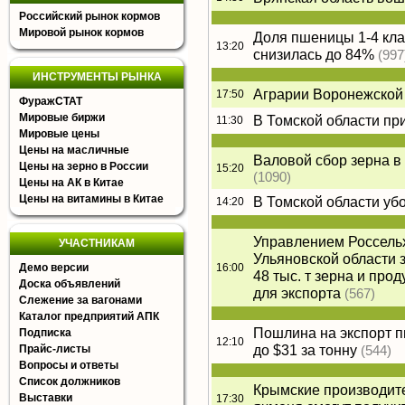
Российский рынок кормов
Мировой рынок кормов
Доля пшеницы 1-4 кла
13:20
снизилась до 84%
(997
ИНСТРУМЕНТЫ РЫНКА
Аграрии Воронежской 
17:50
ФуражСТАТ
Мировые биржи
В Томской области пр
11:30
Мировые цены
Цены на масличные
Валовой сбор зерна в 
Цены на зерно в России
15:20
(1090)
Цены на АК в Китае
Цены на витамины в Китае
В Томской области уб
14:20
Управлением Россельх
УЧАСТНИКАМ
Ульяновской области 
Демо версии
16:00
48 тыс. т зерна и про
Доска объявлений
для экспорта
(567)
Слежение за вагонами
Каталог предприятий АПК
Пошлина на экспорт п
Подписка
12:10
до $31 за тонну
Прайс-листы
(544)
Вопросы и ответы
Список должников
Крымские производите
Выставки
17:30