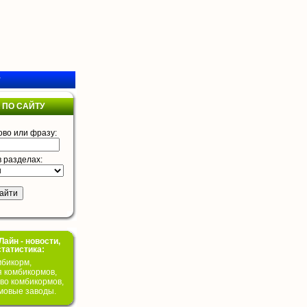
у
 ПО САЙТУ
ово или фразу:
в разделах:
айн - новости,
статистика:
бикорм,
я комбикормов,
во комбикормов,
мовые заводы.