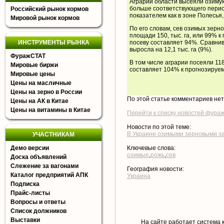
Аграрии области высеяли озимую 
больше соответствующего перио
Российский рынок кормов
показателем как в зоне Полесья,
Мировой рынок кормов
По его словам, сев озимых зерн
площади 150, тыс. га, или 99% к
ИНСТРУМЕНТЫ РЫНКА
посеву составляет 94%. Сравни
выросла на 12,1 тыс. га (9%).
ФуражСТАТ
В том числе аграрии посеяли 118,
Мировые биржи
составляет 104% к прогнозируем
Мировые цены
Цены на масличные
Цены на зерно в России
По этой статье комментариев не
Цены на АК в Китае
Цены на витамины в Китае
Перейти к списку новостей фура
Новости по этой теме:
В Украине озимыми зерновыми зас
УЧАСТНИКАМ
Демо версии
Ключевые слова:
озимые
,
рожь
,
сев
Доска объявлений
Слежение за вагонами
География новости:
Каталог предприятий АПК
Украина
Подписка
Прайс-листы
Вопросы и ответы
Список должников
Выставки
На сайте работает система 