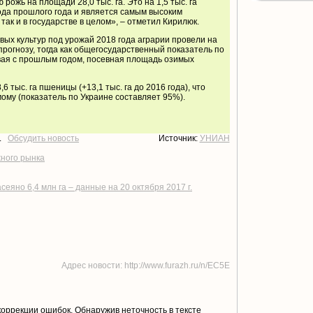
рожь на площади 28,0 тыс. га. Это на 1,5 тыс. га
да прошлого года и является самым высоким
 так и в государстве в целом», – отметил Кирилюк.
овых культур под урожай 2018 года аграрии провели на
 прогнозу, тогда как общегосударственный показатель по
вая с прошлым годом, посевная площадь озимых
6 тыс. га пшеницы (+13,1 тыс. га до 2016 года), что
ому (показатель по Украине составляет 95%).
т.
Обсудить новость
Источник:
УНИАН
жного рынка
еяно 6,4 млн га – данные на 20 октября 2017 г.
Адрес новости: http://www.furazh.ru/n/EC5E
коррекции ошибок. Обнаружив неточность в тексте