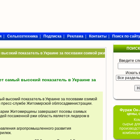
я
|
Сельхозтехника
|
Подписка
|
Реклама
|
Контакты
|
Поиск по сайт
ПОИСК
высокий показатель в Украине за посевами озимой ржи
Введите сл
Искать 
т самый высокий показатель в Украине за
ый высокий показатель в Украине за посевами озимой
 пресс-службе Житомирской облгосадминистрации.
Фураж Он-Л
аграрии Житомирщины завершают посевы озимых
цены, 
дей посаженной ржи область является лидером в
Ком
сырье дл
равления агропромышленного развития
производст
рилюк.
комбикор