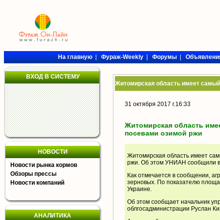
На главную
|
Фураж-Weekly
|
Форумы
|
Объявлени
ВХОД В СИСТЕМУ
Житомирская область имеет самый 
31 октября 2017 г.16:33
Житомирская область имее
посевами озимой ржи
НОВОСТИ
Житомирская область имеет сам
ржи. Об этом УНИАН сообщили в
Новости рынка кормов
Обзоры прессы
Как отмечается в сообщении, 
зерновых. По показателю площа
Новости компаний
Украине.
Об этом сообщает начальник уп
облгосадминистрации Руслан Ки
АНАЛИТИКА