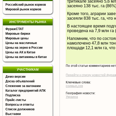
тритикале засеяно 5,6 мл
Российский рынок кормов
засеяно 138 тыс. га (86%)
Мировой рынок кормов
Кроме того, аграрии зав
засеяли 838 тыс. га, что
ИНСТРУМЕНТЫ РЫНКА
В настоящее время подго
ФуражСТАТ
проведена на 7,9 млн га 
Мировые биржи
Напомним, что по состоя
Мировые цены
намолочено 47,8 млн тон
Цены на масличные
площади 12,1 млн га, что
Цены на зерно в России
Цены на АК в Китае
Цены на витамины в Китае
По этой статье комментариев не
УЧАСТНИКАМ
Перейти к списку новостей фура
Демо версии
Доска объявлений
Ключевые слова:
Слежение за вагонами
озимые
,
сев
Каталог предприятий АПК
География новости:
Подписка
Украина
Прайс-листы
Вопросы и ответы
Список должников
Выставки