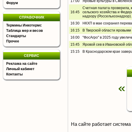
17:00
Яровые культуры в Смоленско
Форум
Счетная палата проверила, 
16:45
сельского хозяйства и Феде
надзору (Россельхознадзор).
СПРАВОЧНИК
16:30
НКХП в мае сохранил перевал
Термины Инкотермс
16:15
В Тверской области яровыми 
Таблица мер и весов
Стандарты
16:00
"ФосАгро" в 2025 году увели
Прочее
15:45
Яровой сев в Ивановской об
15:15
В Краснодарском крае заве
СЕРВИС
Реклама на сайте
Личный кабинет
Контакты
На сайте работает система