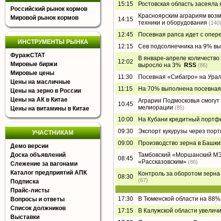
15:15
Ростовская область засеял
Российский рынок кормов
Красноярским аграриям воз
Мировой рынок кормов
14:15
техники и оборудования
(140
12:45
Посевная рапса идет с опе
ИНСТРУМЕНТЫ РЫНКА
12:15
Сев подсолнечника на 9% в
ФуражСТАТ
В январе-апреле количество 
12:02
Мировые биржи
выросло на 3%
RSS
(86)
Мировые цены
11:30
Посевная «Сибагро» на Урал
Цены на масличные
11:15
На 70% выполнена посевная
Цены на зерно в России
Цены на АК в Китае
Аграрии Подмосковья смогут
10:45
мелиорации
(85)
Цены на витамины в Китае
10:00
На Кубани кредитный портфе
09:30
Экспорт кукурузы через порт
УЧАСТНИКАМ
09:00
Производство зерна в Башки
Демо версии
Доска объявлений
Тамбовский «Моршанский МЭЗ
08:45
«Рассказовским»
(86)
Слежение за вагонами
Каталог предприятий АПК
Контроль за оборотом зерна 
08:30
(67)
Подписка
Прайс-листы
17:30
В Тюменской области на 88%
Вопросы и ответы
Список должников
17:15
В Калужской области увелич
Выставки