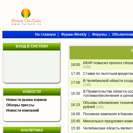
На главную
|
Фураж-Weekly
|
Форумы
|
Объявлени
ВХОД В СИСТЕМУ
Н
ИКАР повысил прогноз сбора 
18:00
(125)
17:45
Ставки по льготным кредита
В Челябинской области созд
17:00
(130)
В Правительстве области со
НОВОСТИ
16:30
топливообеспечения и ценов
Новости рынка кормов
Объемы обновления техниче
16:15
Обзоры прессы
рублей
(130)
Новости компаний
16:00
Посевная кампания в Кировс
15:45
Минсельхоз предложил изме
15:30
Челябинская область являет
АНАЛИТИКА