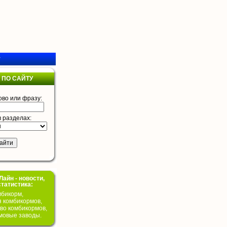
у
 ПО САЙТУ
ово или фразу:
в разделах:
айн - новости,
статистика:
бикорм,
я комбикормов,
во комбикормов,
мовые заводы.