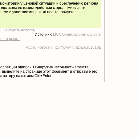
 мониторингу ценовой ситуации и обеспечению региона
одолжена во взаимодействии с органами власти,
рами и участниками рынка нефтепродуктов.
т.
Обсудить новость
Источник:
МСХ Оренбургской области
жного рынка
Адрес новости: http://www.furazh.ru/n/1618E
коррекции ошибок. Обнаружив неточность в тексте
 выделите на странице этот фрагмент и отправьте его
тратору нажатием Ctrl+Enter.