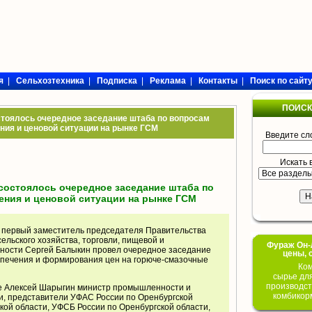
я
|
Сельхозтехника
|
Подписка
|
Реклама
|
Контакты
|
Поиск по сайт
ПОИСК
стоялось очередное заседание штаба по вопросам
ния и ценовой ситуации на рынке ГСМ
Введите сл
Искать 
состоялось очередное заседание штаба по
ния и ценовой ситуации на рынке ГСМ
, первый заместитель председателя Правительства
ельского хозяйства, торговли, пищевой и
Фураж Он-Л
сти Сергей Балыкин провел очередное заседание
цены, 
печения и формирования цен на горюче-смазочные
Ком
сырье дл
производст
ие Алексей Шарыгин министр промышленности и
комбикор
и, представители УФАС России по Оренбургской
кой области, УФСБ России по Оренбургской области,