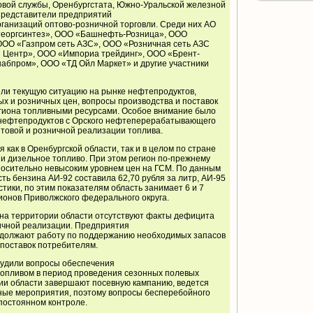
вой службы, Оренбургстата, Южно-Уральской железной
 представители предприятий
ганизаций оптово-розничной торговли. Среди них АО
еоргсинтез», ООО «Башнефть-Розница», ООО
ОО «Газпром сеть АЗС», ООО «Розничная сеть АЗС
 Центр», ООО «Импориа трейдинг», ООО «Брент-
абпром», ООО «ТД Ойл Маркет» и другие участники
ли текущую ситуацию на рынке нефтепродуктов,
ых и розничных цен, вопросы производства и поставок
егиона топливными ресурсами. Особое внимание было
 нефтепродуктов с Орского нефтеперерабатывающего
товой и розничной реализации топлива.
 как в Оренбургской области, так и в целом по стране
 и дизельное топливо. При этом регион по-прежнему
тносительно невысоким уровнем цен на ГСМ. По данным
ть бензина АИ-92 составила 62,70 рубля за литр, АИ-95
тики, по этим показателям область занимает 6 и 7
ионов Приволжского федерального округа.
 на территории области отсутствуют факты дефицита
ничной реализации. Предприятия
должают работу по поддержанию необходимых запасов
поставок потребителям.
бсудили вопросы обеспечения
опливом в период проведения сезонных полевых
рии области завершают посевную кампанию, ведется
нные мероприятия, поэтому вопросы бесперебойного
постоянном контроле.