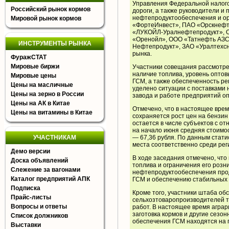
Управления Федеральной налого
Российский рынок кормов
дороги, а также руководители и
нефтепродуктообеспечения и ор
Мировой рынок кормов
«ФортеИнвест», ПАО «Орскнефт
«ЛУКОЙЛ-Уралнефтепродукт», О
«Оренойл», ООО «Татнефть АЗС
ИНСТРУМЕНТЫ РЫНКА
Нефтепродукт», ЗАО «Уралтехсн
рынка.
ФуражСТАТ
Мировые биржи
Участники совещания рассмотре
наличие топлива, уровень оптов
Мировые цены
ГСМ, а также обеспеченность р
Цены на масличные
уделено ситуации с поставками
Цены на зерно в России
завода и работе предприятий оп
Цены на АК в Китае
Отмечено, что в настоящее время
Цены на витамины в Китае
сохраняется рост цен на бензин
остается в числе субъектов с о
на начало июня средняя стоимос
УЧАСТНИКАМ
— 67,36 рубля. По данным статис
места соответственно среди рег
Демо версии
В ходе заседания отмечено, что
Доска объявлений
топлива и ограничения его роз
Слежение за вагонами
нефтепродуктообеспечения про
Каталог предприятий АПК
ГСМ и обеспечению стабильных 
Подписка
Кроме того, участники штаба о
Прайс-листы
сельхозтоваропроизводителей т
Вопросы и ответы
работ. В настоящее время агра
заготовка кормов и другие сезо
Список должников
обеспечения ГСМ находятся на 
Выставки