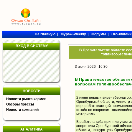
На главную
|
Фураж-Weekly
|
Форумы
|
Объявлени
ВХОД В СИСТЕМУ
В Правительстве области со
топливообеспече
3 июня 2026 г.16:30
В Правительстве области 
вопросам топливообеспече
НОВОСТИ
2 июня первый вице-губернатор
Новости рынка кормов
Оренбургской области, министр с
Обзоры прессы
перерабатывающей промышленно
Новости компаний
штаба по вопросам топливообес
материалы.
В работе штаба приняли участ
энергетики Оренбургской област
АНАЛИТИКА
области, прокуратуры Оренбургс