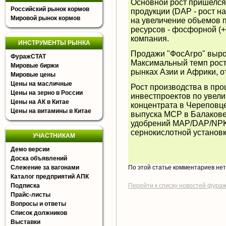
Основной рост пришелся
Российский рынок кормов
продукции (DAP - рост на
Мировой рынок кормов
на увеличение объемов 
ресурсов - фосфорной (+4
компания.
ИНСТРУМЕНТЫ РЫНКА
Продажи "ФосАгро" вырос
ФуражСТАТ
Максимальный темп рост
Мировые биржи
рынках Азии и Африки, от
Мировые цены
Цены на масличные
Рост производства в пр
Цены на зерно в России
инвестпроектов по увел
Цены на АК в Китае
концентрата в Череповце
Цены на витамины в Китае
выпуска MCP в Балакове,
удобрений MAP/DAP/NPK/
сернокислотной установк
УЧАСТНИКАМ
Демо версии
Доска объявлений
Слежение за вагонами
По этой статье комментариев не
Каталог предприятий АПК
Подписка
Перейти к списку новостей фура
Прайс-листы
Вопросы и ответы
Список должников
Выставки