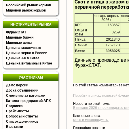
Скот и птица в живом в
Российский рынок кормов
первичной переработки
Мировой рынок кормов
январь-апрель
янва
2026 г.
ИНСТРУМЕНТЫ РЫНКА
КРС
163667
Овцы и
ФуражСТАТ
3259
козы
Мировые биржи
Птица
2011340
Мировые цены
Свиньи
1767173
Цены на масличные
Всего
3958025
Цены на зерно в России
Цены на АК в Китае
Данные о производстве 
Цены на витамины в Китае
ФуражСТАТ
.
УЧАСТНИКАМ
Демо версии
По этой статье комментариев не
Доска объявлений
Слежение за вагонами
Перейти к списку новостей фура
Каталог предприятий АПК
Новости по этой теме:
Подписка
В январе 2026 г. производство м
Прайс-листы
Ключевые слова:
Вопросы и ответы
мясо и мясопродукты
Список должников
Выставки
География новости: