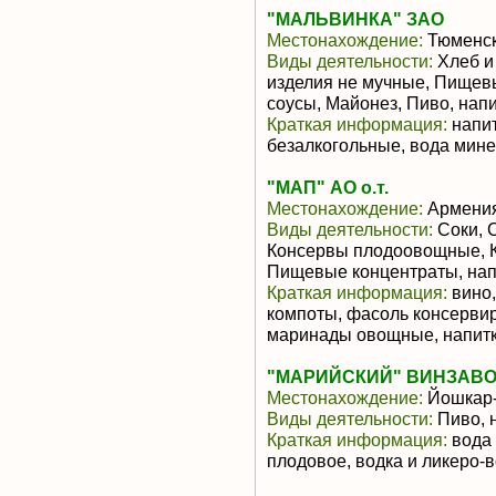
"МАЛЬВИНКА" ЗАО
Местонахождение:
Тюменск
Виды деятельности:
Хлеб и
изделия не мучные, Пищев
соусы, Майонез, Пиво, нап
Краткая информация:
напит
безалкогольные, вода мин
"МАП" АО о.т.
Местонахождение:
Армени
Виды деятельности:
Соки, 
Консервы плодоовощные, К
Пищевые концентраты, нап
Краткая информация:
вино,
компоты, фасоль консерви
маринады овощные, напитки
"МАРИЙСКИЙ" ВИНЗАВОД
Местонахождение:
Йошкар
Виды деятельности:
Пиво, 
Краткая информация:
вода 
плодовое, водка и ликеро-