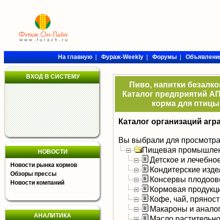
На главную
|
Фураж-Weekly
|
Форумы
|
Объявлени
ВХОД В СИСТЕМУ
Пиво, напитки безалк
Каталог предприятий АП
корма для птицы,
Каталог организаций агр
Вы выбрали для просмотра
Пищевая промышлен
НОВОСТИ
Детское и лечебно
Новости рынка кормов
Кондитерские изде
Обзоры прессы
Консервы плодоов
Новости компаний
Кормовая продукц
Кофе, чай, прянос
Макароны и анало
АНАЛИТИКА
Масло растительно