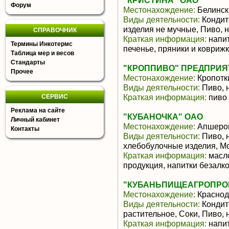
"КРИСТИНА" ОАО
Форум
Местонахождение:
Белинск
Виды деятельности:
Кондит
изделия не мучные, Пиво, 
СПРАВОЧНИК
Краткая информация:
напит
Термины Инкотермс
печенье, пряники и ковриж
Таблица мер и весов
Стандарты
"КРОППИВО" ПРЕДПРИЯТ
Прочее
Местонахождение:
Кропотк
Виды деятельности:
Пиво, 
Краткая информация:
пиво
СЕРВИС
Реклама на сайте
"КУБАНОЧКА" ОАО
Личный кабинет
Местонахождение:
Апшеро
Контакты
Виды деятельности:
Пиво, 
хлебобулочные изделия, М
Краткая информация:
масло
продукция, напитки безалк
"КУБАНЬПИЩЕАГРОПРОМ
Местонахождение:
Краснод
Виды деятельности:
Кондит
растительное, Соки, Пиво,
Краткая информация:
напит