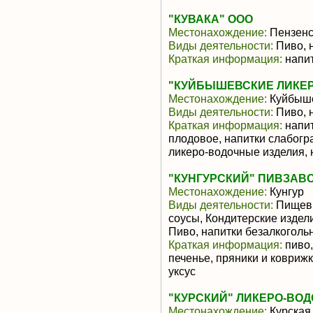
"КУВАКА" ООО
Местонахождение:
Пензенс
Виды деятельности:
Пиво, 
Краткая информация:
напит
"КУЙБЫШЕВСКИЕ ЛИКЕР
Местонахождение:
Куйбыш
Виды деятельности:
Пиво, 
Краткая информация:
напит
плодовое, напитки слабогра
ликеро-водочные изделия, н
"КУНГУРСКИЙ" ПИВЗАВО
Местонахождение:
Кунгур
Виды деятельности:
Пищевы
соусы, Кондитерские издел
Пиво, напитки безалкоголь
Краткая информация:
пиво,
печенье, пряники и ковриж
уксус
"КУРСКИЙ" ЛИКЕРО-ВОД
Местонахождение:
Курская