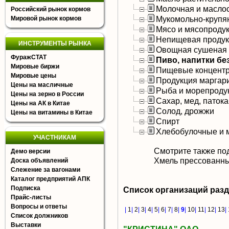
Молочная и масло
Российский рынок кормов
Мукомольно-крупя
Мировой рынок кормов
Мясо и мясопроду
Непищевая продук
ИНСТРУМЕНТЫ РЫНКА
Овощная сушеная 
ФуражСТАТ
Пиво, напитки б
Мировые биржи
Пищевые концентр
Мировые цены
Продукция маргар
Цены на масличные
Рыба и морепроду
Цены на зерно в России
Сахар, мед, патока
Цены на АК в Китае
Солод, дрожжи
Цены на витамины в Китае
Спирт
Хлебобулочные и 
УЧАСТНИКАМ
Смотрите также по
Демо версии
Хмель прессованн
Доска объявлений
Слежение за вагонами
Каталог предприятий АПК
Подписка
Список организаций раз
Прайс-листы
Вопросы и ответы
|
1
|
2
|
3
|
4
|
5
|
6
|
7
|
8
|
9
|
10
|
11
|
12
|
13
|
Список должников
Выставки