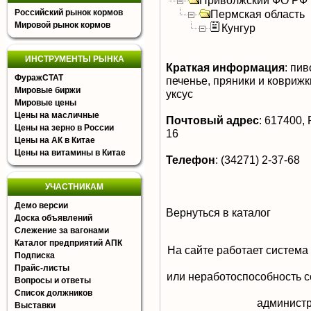
Приволжский ФО РФ
Российский рынок кормов
Пермская область
Мировой рынок кормов
Кунгур
ИНСТРУМЕНТЫ РЫНКА
Краткая информация
:
пиво
ФуражСТАТ
печенье, пряники и ковриж
Мировые биржи
уксус
Мировые цены
Цены на масличные
Почтовый адрес
:
617400, Р
Цены на зерно в России
16
Цены на АК в Китае
Цены на витамины в Китае
Телефон
:
(34271) 2-37-68
УЧАСТНИКАМ
Демо версии
Вернуться в каталог
Доска объявлений
Слежение за вагонами
Каталог предприятий АПК
На сайте работает система
Подписка
Прайс-листы
или неработоспособность с
Вопросы и ответы
Список должников
aдминистр
Выставки