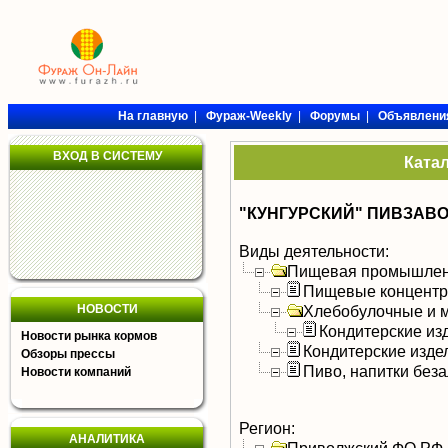
На главную
|
Фураж-Weekly
|
Форумы
|
Объявлени
ВХОД В СИСТЕМУ
Ката
"КУНГУРСКИЙ" ПИВЗАВО
Виды деятельности:
Пищевая промышлен
Пищевые концентра
НОВОСТИ
Хлебобулочные и м
Кондитерские из
Новости рынка кормов
Кондитерские изде
Обзоры прессы
Пиво, напитки без
Новости компаний
Регион:
АНАЛИТИКА