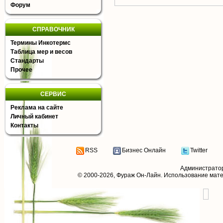
Форум
СПРАВОЧНИК
Термины Инкотермс
Таблица мер и весов
Стандарты
Прочее
СЕРВИС
Реклама на сайте
Личный кабинет
Контакты
RSS
Бизнес Онлайн
Twitter
Администрато
© 2000-2026,
Фураж Он-Лайн
. Использование мат