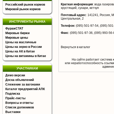
Краткая информация
:
вода газиров
Российский рынок кормов
хрустящий, сухари, кетчуп
Мировой рынок кормов
Почтовый адрес
:
141241, Россия, Мо
Центральная, 2
ИНСТРУМЕНТЫ РЫНКА
Телефон
:
(095) 501-97-54, (095) 501
ФуражСТАТ
Факс
:
(095) 501-97-36, (095) 993-56-
Мировые биржи
Мировые цены
Цены на масличные
Цены на зерно в России
Вернуться в каталог
Цены на АК в Китае
Цены на витамины в Китае
На сайте работает система 
или неработоспособность ссылки,
aдминис
УЧАСТНИКАМ
Демо версии
Доска объявлений
Слежение за вагонами
Каталог предприятий АПК
Подписка
Прайс-листы
Вопросы и ответы
Список должников
Выставки