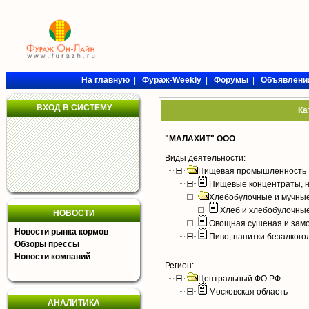
На главную
|
Фураж-Weekly
|
Форумы
|
Объявлени
ВХОД В СИСТЕМУ
Ка
"МАЛАХИТ" ООО
Виды деятельности:
Пищевая промышленность
Пищевые концентраты, н
Хлебобулочные и мучные
Хлеб и хлебобулочны
НОВОСТИ
Овощная сушеная и зам
Новости рынка кормов
Пиво, напитки безалког
Обзоры прессы
Новости компаний
Регион:
Центральный ФО РФ
Московская область
АНАЛИТИКА