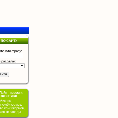
у
 ПО САЙТУ
ово или фразу:
в разделах:
айн - новости,
статистика:
бикорм,
я комбикормов,
во комбикормов,
мовые заводы.