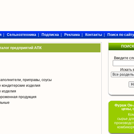
я
|
Сельхозтехника
|
Подписка
|
Реклама
|
Контакты
|
Поиск по сайт
ПОИСК
талог предприятий АПК
Введите сл
Искать 
аполнители, приправы, соусы
 кондитерские изделия
е изделия
ороженная продукция
ольные
Фураж Он-Л
цены, 
Ком
сырье дл
производст
комбикор