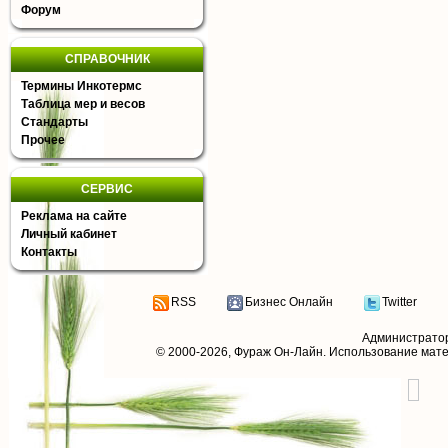
Форум
СПРАВОЧНИК
Термины Инкотермс
Таблица мер и весов
Стандарты
Прочее
СЕРВИС
Реклама на сайте
Личный кабинет
Контакты
RSS
Бизнес Онлайн
Twitter
Администрато
© 2000-2026,
Фураж Он-Лайн
. Использование мат