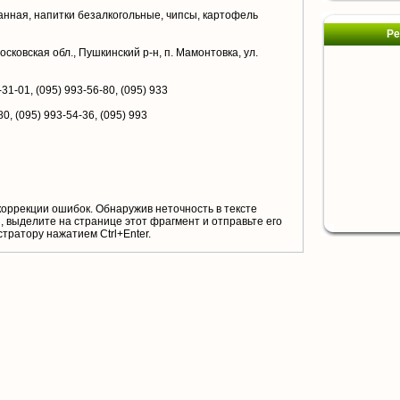
анная, напитки безалкогольные, чипсы, картофель
Ре
сковская обл., Пушкинский р-н, п. Мамонтовка, ул.
-31-01, (095) 993-56-80, (095) 933
80, (095) 993-54-36, (095) 993
коррекции ошибок. Обнаружив неточность в тексте
 выделите на странице этот фрагмент и отправьте его
тратору нажатием Ctrl+Enter.