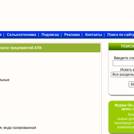
я
|
Сельхозтехника
|
Подписка
|
Реклама
|
Контакты
|
Поиск по сайт
ПОИСК
талог предприятий АПК
Введите сл
Искать 
ольные
Фураж Он-Л
цены, 
Ком
сырье дл
производст
комбикор
я, вода газированная