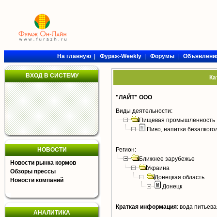
На главную
|
Фураж-Weekly
|
Форумы
|
Объявлени
ВХОД В СИСТЕМУ
Ка
"ЛАЙТ" ООО
Виды деятельности:
Пищевая промышленность
Пиво, напитки безалког
НОВОСТИ
Регион:
Ближнее зарубежье
Новости рынка кормов
Украина
Обзоры прессы
Донецкая область
Новости компаний
Донецк
Краткая информация
:
вода питьева
АНАЛИТИКА