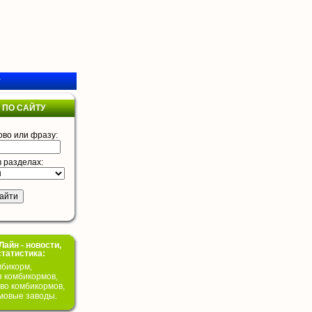
у
 ПО САЙТУ
ово или фразу:
в разделах:
айн - новости,
статистика:
бикорм,
я комбикормов,
во комбикормов,
мовые заводы.