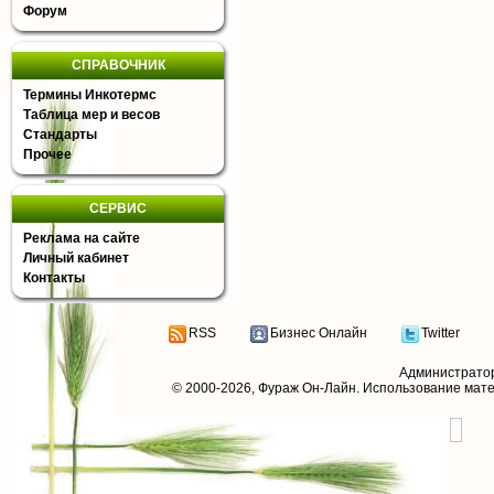
Форум
СПРАВОЧНИК
Термины Инкотермс
Таблица мер и весов
Стандарты
Прочее
СЕРВИС
Реклама на сайте
Личный кабинет
Контакты
RSS
Бизнес Онлайн
Twitter
Администрато
© 2000-2026,
Фураж Он-Лайн
. Использование мат