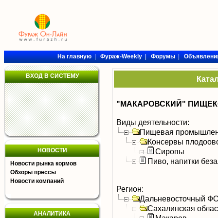
На главную
|
Фураж-Weekly
|
Форумы
|
Объявлени
ВХОД В СИСТЕМУ
Ката
"МАКАРОВСКИЙ" ПИЩЕКОМ
Виды деятельности:
Пищевая промышлен
Консервы плодоов
НОВОСТИ
Сиропы
Пиво, напитки без
Новости рынка кормов
Обзоры прессы
Новости компаний
Регион:
Дальневосточный Ф
Сахалинская облас
АНАЛИТИКА