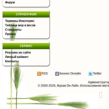
Форум
СПРАВОЧНИК
Термины Инкотермс
Таблица мер и весов
Стандарты
Прочее
СЕРВИС
Реклама на сайте
Личный кабинет
Контакты
RSS
Бизнес Онлайн
Twitter
Администрато
© 2000-2026,
Фураж Он-Лайн
. Использование мат