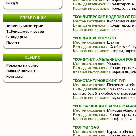
Местонахождение:
Беларусь
Форум
Виды деятельности:
Кондитерские 
Краткая информация:
крекеры, этик
"КОНДИТЕРСКИЕ ИЗДЕЛИЯ ОПТО
СПРАВОЧНИК
Местонахождение:
Кировская облас
Виды деятельности:
Кондитерские 
Термины Инкотермс
Краткая информация:
печенье, прян
Таблица мер и весов
Стандарты
"КОНДИТЕРСКОЕ" ООО
Прочее
Местонахождение:
Шахты
Виды деятельности:
Хлеб и хлебоб
Краткая информация:
торты, пирожн
СЕРВИС
"КОНДФИЛ" ХМЕЛЬНИЦКАЯ КОН
Местонахождение:
Украина
Реклама на сайте
Виды деятельности:
Кондитерские 
Личный кабинет
Краткая информация:
карамель, ко
Контакты
"КОНСТАНТИНОВСКИЙ" ГУП
Местонахождение:
Пензенская обл
Виды деятельности:
Макароны и ан
мучные, Хлеб и хлебобулочные изд
Краткая информация:
мука пшеничн
"КОНФА" КОНДИТЕРСКАЯ ФАБРИ
Местонахождение:
Минская област
Виды деятельности:
Кондитерские 
Краткая информация:
вафли, печен
"КОНФИ" ЗАО
Местонахождение:
Курская область