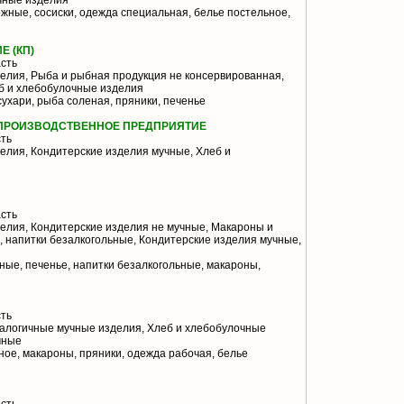
чные изделия
жные, сосиски, одежда специальная, белье постельное,
 (КП)
сть
лия, Рыба и рыбная продукция не консервированная,
б и хлебобулочные изделия
сухари, рыба соленая, пряники, печенье
 ПРОИЗВОДСТВЕННОЕ ПРЕДПРИЯТИЕ
ть
лия, Кондитерские изделия мучные, Хлеб и
сть
елия, Кондитерские изделия не мучные, Макароны и
, напитки безалкогольные, Кондитерские изделия мучные,
ные, печенье, напитки безалкогольные, макароны,
ть
алогичные мучные изделия, Хлеб и хлебобулочные
чные
ное, макароны, пряники, одежда рабочая, белье