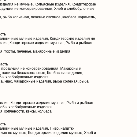
сть
зделия не мучные, Колбасные изделия, Кондитерские
одукция не консервированная, Хлеб и хлебобулочные
 рыба копченая, печенье овсяное, колбаса, карамель,
сть
алогичные мучные изделия, Кондитерские изделия не
елия, Кондитерские изделия мучные, Рыба и рыбная
я, торты, печенье, макаронные изделия
асть
 продукция не консервированная, Макароны и
, напитки безалкогольные, Колбасные изделия,
б и хлебобулочные изделия
а, квас, макаронные изделия, рыба соленая, рыба
елия, Кондитерские изделия мучные, Рыба и рыбная
леб и хлебобулочные изделия
, копчености, кексы, колбаса
сть
логичные мучные изделия, Пиво, напитки
елия не мучные, Кондитерские изделия мучные, Хлеб и