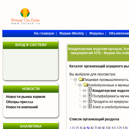
На главную
|
Фураж-Weekly
|
Форумы
|
Объявлени
ВХОД В СИСТЕМУ
Кондитерские изделия мучные, Хл
предприятий АПК : Фураж Он-лайн
Каталог организаций аграрного ры
Вы выбрали для просмотра:
Пищевая промышленность
Хлебобулочные и мучны
НОВОСТИ
Кондитерские издел
Полуфабрикаты мучн
Новости рынка кормов
Продукты из кукурузы
Обзоры прессы
Новости компаний
Хлеб и хлебобулочны
Список организаций раздела
АНАЛИТИКА
|
1
|
2
|
3
|
4
|
5
|
6
|
7
|
8
|
9
|
10
|
11
|
12
|
13
|