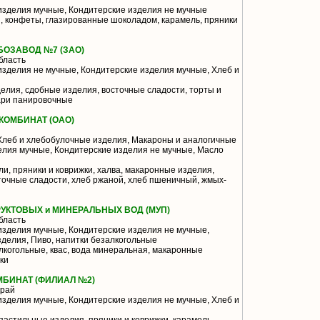
изделия мучные, Кондитерские изделия не мучные
, конфеты, глазированные шоколадом, карамель, пряники
БОЗАВОД №7 (ЗАО)
бласть
зделия не мучные, Кондитерские изделия мучные, Хлеб и
елия, сдобные изделия, восточные сладости, торты и
хари панировочные
КОМБИНАТ (ОАО)
Хлеб и хлебобулочные изделия, Макароны и аналогичные
елия мучные, Кондитерские изделия не мучные, Масло
и, пряники и коврижки, халва, макаронные изделия,
точные сладости, хлеб ржаной, хлеб пшеничный, жмых-
УКТОВЫХ и МИНЕРАЛЬНЫХ ВОД (МУП)
бласть
зделия мучные, Кондитерские изделия не мучные,
делия, Пиво, напитки безалкогольные
лкогольные, квас, вода минеральная, макаронные
ки
БИНАТ (ФИЛИАЛ №2)
край
зделия мучные, Кондитерские изделия не мучные, Хлеб и