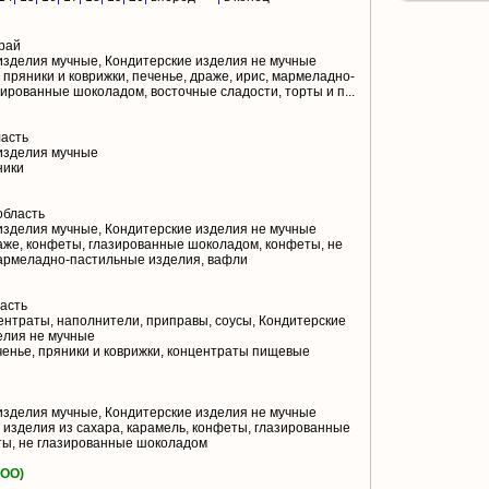
рай
изделия мучные, Кондитерские изделия не мучные
 пряники и коврижки, печенье, драже, ирис, мармеладно-
ированные шоколадом, восточные сладости, торты и п...
асть
изделия мучные
ники
область
изделия мучные, Кондитерские изделия не мучные
аже, конфеты, глазированные шоколадом, конфеты, не
мармеладно-пастильные изделия, вафли
асть
нтраты, наполнители, приправы, соусы, Кондитерские
елия не мучные
ченье, пряники и коврижки, концентраты пищевые
изделия мучные, Кондитерские изделия не мучные
 изделия из сахара, карамель, конфеты, глазированные
ты, не глазированные шоколадом
ОО)