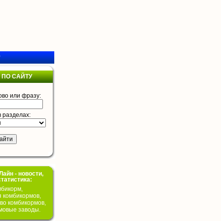
у
 ПО САЙТУ
ово или фразу:
в разделах:
айн - новости,
статистика:
бикорм,
я комбикормов,
во комбикормов,
мовые заводы.