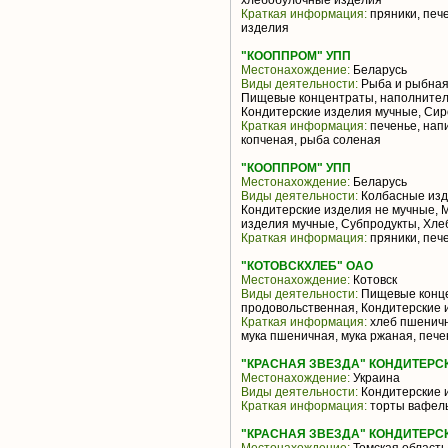
хлебобулочные изделия
Краткая информация:
пряники, пече
изделия
"КООППРОМ" УПП
Местонахождение:
Беларусь
Виды деятельности:
Рыба и рыбная 
Пищевые концентраты, наполнители
Кондитерские изделия мучные, Сир
Краткая информация:
печенье, нап
копченая, рыба соленая
"КООППРОМ" УПП
Местонахождение:
Беларусь
Виды деятельности:
Колбасные изде
Кондитерские изделия не мучные, 
изделия мучные, Субпродукты, Хле
Краткая информация:
пряники, печ
"КОТОВСКХЛЕБ" ОАО
Местонахождение:
Котовск
Виды деятельности:
Пищевые конце
продовольственная, Кондитерские 
Краткая информация:
хлеб пшеничн
мука пшеничная, мука ржаная, печен
"КРАСНАЯ ЗВЕЗДА" КОНДИТЕРСКА
Местонахождение:
Украина
Виды деятельности:
Кондитерские 
Краткая информация:
торты вафел
"КРАСНАЯ ЗВЕЗДА" КОНДИТЕРС