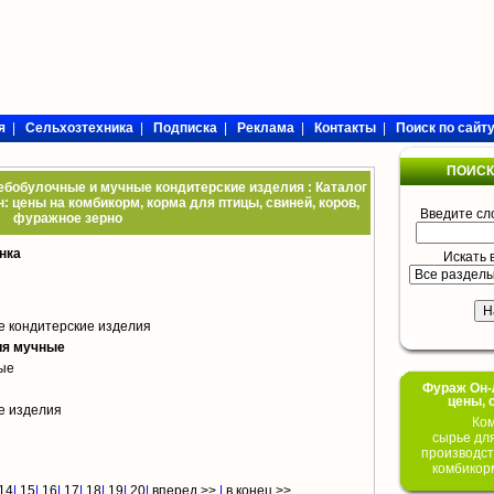
я
|
Сельхозтехника
|
Подписка
|
Реклама
|
Контакты
|
Поиск по сайт
ПОИСК
ебобулочные и мучные кондитерские изделия : Каталог
: цены на комбикорм, корма для птицы, свиней, коров,
Введите сл
фуражное зерно
нка
Искать 
е кондитерские изделия
ия мучные
ые
Фураж Он-Л
цены, 
е изделия
Ком
сырье дл
производст
комбикор
14
|
15
|
16
|
17
|
18
|
19
|
20
|
вперед >>
|
в конец >>