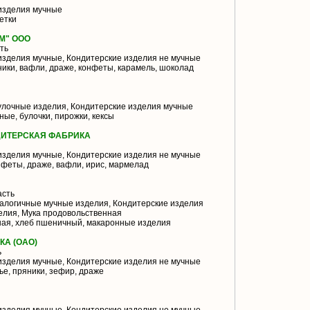
изделия мучные
етки
М" ООО
ть
изделия мучные, Кондитерские изделия не мучные
ики, вафли, драже, конфеты, карамель, шоколад
улочные изделия, Кондитерские изделия мучные
ые, булочки, пирожки, кексы
ДИТЕРСКАЯ ФАБРИКА
изделия мучные, Кондитерские изделия не мучные
нфеты, драже, вафли, ирис, мармелад
асть
алогичные мучные изделия, Кондитерские изделия
елия, Мука продовольственная
ая, хлеб пшеничный, макаронные изделия
КА (ОАО)
ь
изделия мучные, Кондитерские изделия не мучные
ье, пряники, зефир, драже