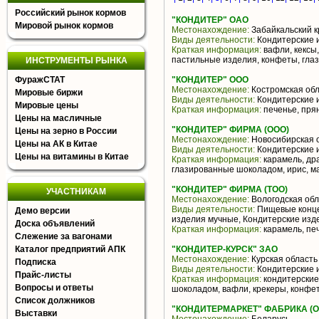
Российский рынок кормов
"КОНДИТЕР" ОАО
Мировой рынок кормов
Местонахождение:
Забайкальский к
Виды деятельности:
Кондитерские 
Краткая информация:
вафли, кексы,
пастильные изделия, конфеты, глаз
ИНСТРУМЕНТЫ РЫНКА
ФуражСТАТ
"КОНДИТЕР" ООО
Местонахождение:
Костромская обл
Мировые биржи
Виды деятельности:
Кондитерские 
Мировые цены
Краткая информация:
печенье, пря
Цены на масличные
"КОНДИТЕР" ФИРМА (ООО)
Цены на зерно в России
Местонахождение:
Новосибирская 
Цены на АК в Китае
Виды деятельности:
Кондитерские 
Цены на витамины в Китае
Краткая информация:
карамель, др
глазированные шоколадом, ирис, 
"КОНДИТЕР" ФИРМА (ТОО)
УЧАСТНИКАМ
Местонахождение:
Вологодская обл
Виды деятельности:
Пищевые конце
Демо версии
изделия мучные, Кондитерские изд
Доска объявлений
Краткая информация:
карамель, пе
Слежение за вагонами
Каталог предприятий АПК
"КОНДИТЕР-КУРСК" ЗАО
Местонахождение:
Курская область
Подписка
Виды деятельности:
Кондитерские 
Прайс-листы
Краткая информация:
кондитерские
Вопросы и ответы
шоколадом, вафли, крекеры, конфе
Список должников
"КОНДИТЕРМАРКЕТ" ФАБРИКА (О
Выставки