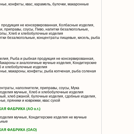
нье, конфеты, квас, карамель, булочки, макаронные
продукция не консервированная, Колбасные изделия,
, приправы, соусы, Пиво, напитки безалкогольные,
опы, Хлеб и хлебобулочные изделия
итки безалкогольные, концентраты пищевые, кисель, рыба
лия, Рыба и рыбная продукция не консервированная,
Макароны и аналогичные мучные изделия, Кондитерские
б и хлебобулочные изделия
енье, макароны, конфеты, рыба копченая, рыба соленая
нтраты, наполнители, приправы, соусы, Мука
изделия мучные, Хлеб и хлебобулочные изделия
ый, хлеб ржаной, булочные изделия, сдобные изделия,
ье, пряники и коврижки, квас сухой
Я ФАБРИКА (АО о.т.)
изделия мучные, Кондитерские изделия не мучные
ьные
КАЯ ФАБРИКА (ОАО)