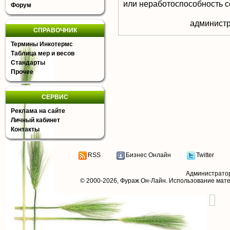
или неработоспособность с
Форум
aдминистр
СПРАВОЧНИК
Термины Инкотермс
Таблица мер и весов
Стандарты
Прочее
СЕРВИС
Реклама на сайте
Личный кабинет
Контакты
RSS
Бизнес Онлайн
Twitter
Администрато
© 2000-2026,
Фураж Он-Лайн
. Использование мат