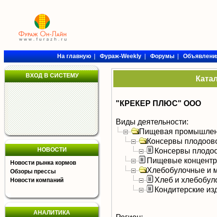
На главную
|
Фураж-Weekly
|
Форумы
|
Объявлени
ВХОД В СИСТЕМУ
Ката
"КРЕКЕР ПЛЮС" ООО
Виды деятельности:
Пищевая промышлен
Консервы плодоов
НОВОСТИ
Консервы плодо
Пищевые концентра
Новости рынка кормов
Хлебобулочные и м
Обзоры прессы
Хлеб и хлебобул
Новости компаний
Кондитерские из
АНАЛИТИКА