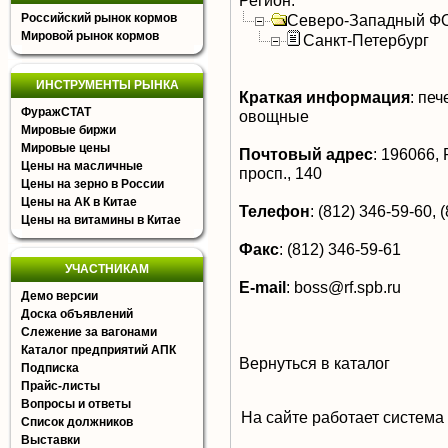
Регион:
Российский рынок кормов
Северо-Западный Ф
Мировой рынок кормов
Санкт-Петербург
ИНСТРУМЕНТЫ РЫНКА
Краткая информация
:
пече
ФуражСТАТ
овощные
Мировые биржи
Мировые цены
Почтовый адрес
:
196066, Р
Цены на масличные
просп., 140
Цены на зерно в России
Цены на АК в Китае
Телефон
:
(812) 346-59-60, (
Цены на витамины в Китае
Факс
:
(812) 346-59-61
УЧАСТНИКАМ
E-mail
:
boss@rf.spb.ru
Демо версии
Доска объявлений
Слежение за вагонами
Каталог предприятий АПК
Вернуться в каталог
Подписка
Прайс-листы
Вопросы и ответы
На сайте работает система
Список должников
Выставки