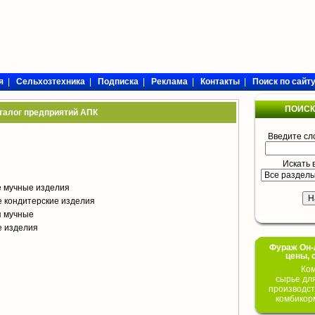
я
|
Сельхозтехника
|
Подписка
|
Реклама
|
Контакты
|
Поиск по сайт
ПОИСК
талог предприятий АПК
Введите сл
Искать 
е мучные изделия
 кондитерские изделия
я мучные
е изделия
Фураж Он-Л
цены, 
Ком
сырье дл
производст
комбикор