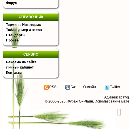
Форум
СПРАВОЧНИК
Термины Инкотермс
Таблица мер и весов
Стандарты
Прочее
СЕРВИС
Реклама на сайте
Личный кабинет
Контакты
RSS
Бизнес Онлайн
Twitter
Администрато
© 2000-2026,
Фураж Он-Лайн
. Использование мат