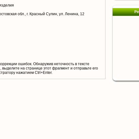
изделия
Ре
стовская обл., г. Красный Сулин, ул. Ленина, 12
коррекции ошибок. Обнаружив неточность в тексте
 выделите на странице этот фрагмент и отправьте его
тратору нажатием Ctrl+Enter.