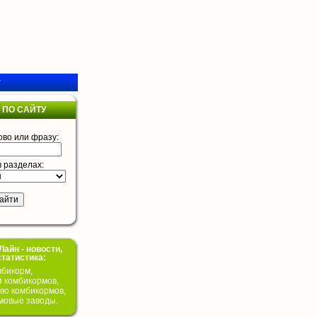
у
 ПО САЙТУ
ово или фразу:
в разделах:
айн - новости,
статистика:
бикорм,
я комбикормов,
во комбикормов,
мовые заводы.