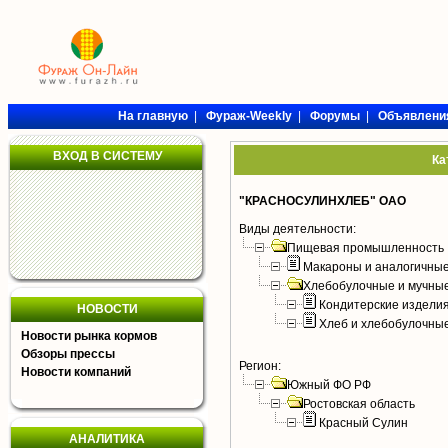
На главную
|
Фураж-Weekly
|
Форумы
|
Объявлени
ВХОД В СИСТЕМУ
Ка
"КРАСНОСУЛИНХЛЕБ" ОАО
Виды деятельности:
Пищевая промышленность
Макароны и аналогичны
Хлебобулочные и мучные
Кондитерские издели
НОВОСТИ
Хлеб и хлебобулочны
Новости рынка кормов
Обзоры прессы
Регион:
Новости компаний
Южный ФО РФ
Ростовская область
Красный Сулин
АНАЛИТИКА