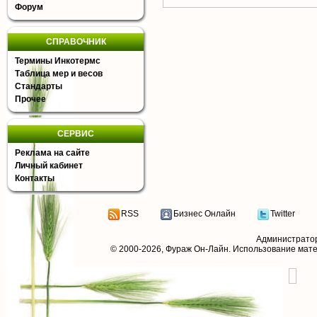
Форум
СПРАВОЧНИК
Термины Инкотермс
Таблица мер и весов
Стандарты
Прочее
СЕРВИС
Реклама на сайте
Личный кабинет
Контакты
RSS
Бизнес Онлайн
Twitter
Администрато
© 2000-2026,
Фураж Он-Лайн
. Использование мат