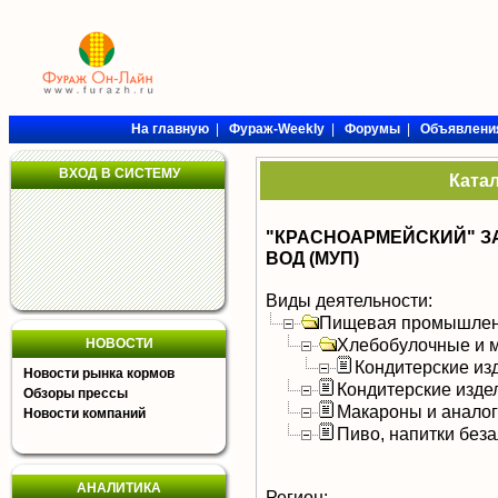
На главную
|
Фураж-Weekly
|
Форумы
|
Объявлени
ВХОД В СИСТЕМУ
Ката
"КРАСНОАРМЕЙСКИЙ" З
ВОД (МУП)
Виды деятельности:
Пищевая промышлен
Хлебобулочные и м
НОВОСТИ
Кондитерские из
Новости рынка кормов
Кондитерские изде
Обзоры прессы
Макароны и анало
Новости компаний
Пиво, напитки без
АНАЛИТИКА
Регион: