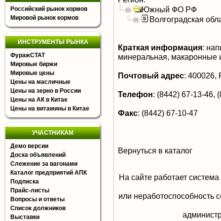
Южный ФО РФ
Российский рынок кормов
Мировой рынок кормов
Волгоградская обл
ИНСТРУМЕНТЫ РЫНКА
Краткая информация
:
напи
ФуражСТАТ
минеральная, макаронные и
Мировые биржи
Мировые цены
Почтовый адрес
:
400026, Р
Цены на масличные
Цены на зерно в России
Телефон
:
(8442) 67-13-46, (
Цены на АК в Китае
Цены на витамины в Китае
Факс
:
(8442) 67-10-47
УЧАСТНИКАМ
Демо версии
Вернуться в каталог
Доска объявлений
Слежение за вагонами
Каталог предприятий АПК
На сайте работает система
Подписка
Прайс-листы
или неработоспособность с
Вопросы и ответы
Список должников
aдминистр
Выставки