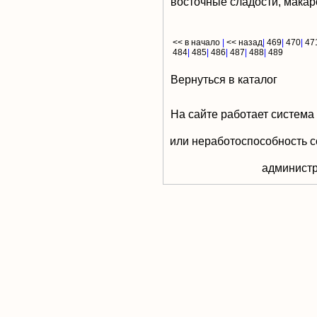
восточные сладости, макар
<< в начало
|
<< назад
|
469
|
470
|
47
484
|
485
|
486
|
487
|
488
|
489
Вернуться в каталог
На сайте работает система
или неработоспособность с
aдминистр