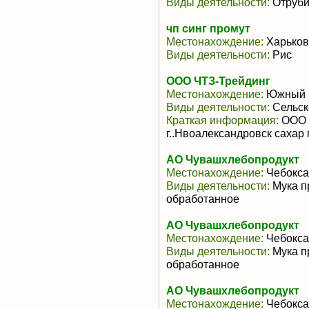
Виды деятельности:
Отруби
чп синг промут
Местонахождение:
Харьков
Виды деятельности:
Рис
ООО ЧТЗ-Трейдинг
Местонахождение:
Южный 
Виды деятельности:
Сельск
Краткая информация:
ООО «
г..Нвоалександровск cахар 
АО Чувашхлебопродукт
Местонахождение:
Чебокс
Виды деятельности:
Мука п
обработанное
АО Чувашхлебопродукт
Местонахождение:
Чебокс
Виды деятельности:
Мука п
обработанное
АО Чувашхлебопродукт
Местонахождение:
Чебокс