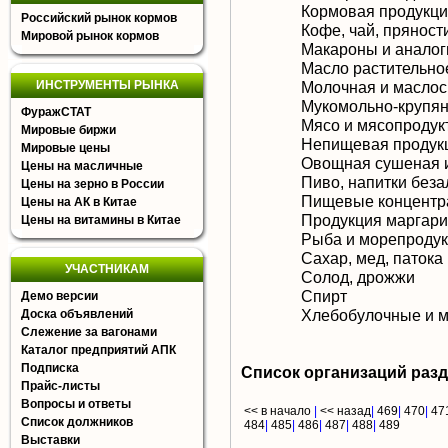
Кормовая продукц
Российский рынок кормов
Кофе, чай, пряност
Мировой рынок кормов
Макароны и аналог
Масло растительное
ИНСТРУМЕНТЫ РЫНКА
Молочная и маслос
Мукомольно-крупян
ФуражСТАТ
Мясо и мясопродук
Мировые биржи
Непищевая продукц
Мировые цены
Овощная сушеная 
Цены на масличные
Пиво, напитки без
Цены на зерно в России
Пищевые концентра
Цены на АК в Китае
Продукция маргари
Цены на витамины в Китае
Рыба и морепроду
Сахар, мед, патока
УЧАСТНИКАМ
Солод, дрожжи
Спирт
Демо версии
Хлебобулочные и м
Доска объявлений
Слежение за вагонами
Каталог предприятий АПК
Подписка
Список организаций раз
Прайс-листы
Вопросы и ответы
<< в начало
|
<< назад
|
469
|
470
|
47
Список должников
484
|
485
|
486
|
487
|
488
|
489
Выставки