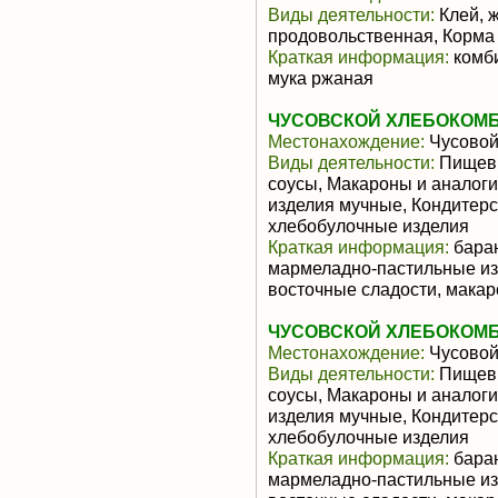
Виды деятельности:
Клей, ж
продовольственная, Корма
Краткая информация:
комби
мука ржаная
ЧУСОВСКОЙ ХЛЕБОКОМБ
Местонахождение:
Чусово
Виды деятельности:
Пищевы
соусы, Макароны и аналог
изделия мучные, Кондитерс
хлебобулочные изделия
Краткая информация:
баран
мармеладно-пастильные изд
восточные сладости, макар
ЧУСОВСКОЙ ХЛЕБОКОМБ
Местонахождение:
Чусово
Виды деятельности:
Пищевы
соусы, Макароны и аналог
изделия мучные, Кондитерс
хлебобулочные изделия
Краткая информация:
баран
мармеладно-пастильные изд