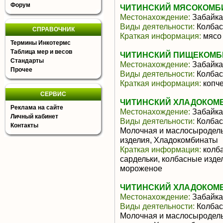
Форум
ЧИТИНСКИЙ МЯСОКОМБИ
Местонахождение:
Забайка
Виды деятельности:
Колбас
СПРАВОЧНИК
Краткая информация:
мясо 
Термины Инкотермс
Таблица мер и весов
ЧИТИНСКИЙ ПИЩЕКОМБИ
Стандарты
Местонахождение:
Забайка
Прочее
Виды деятельности:
Колбас
Краткая информация:
копче
СЕРВИС
ЧИТИНСКИЙ ХЛАДОКОМБ
Реклама на сайте
Местонахождение:
Забайка
Личный кабинет
Виды деятельности:
Колбас
Контакты
Молочная и маслосыродель
изделия, Хладокомбинаты
Краткая информация:
колба
сардельки, колбасные изде
мороженое
ЧИТИНСКИЙ ХЛАДОКОМБ
Местонахождение:
Забайка
Виды деятельности:
Колбас
Молочная и маслосыродель