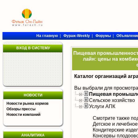
На главную
|
Фураж-Weekly
|
Форумы
|
Объявлени
ВХОД В СИСТЕМУ
Пищевая промышленность 
лайн: цены на комбик
Каталог организаций агр
Вы выбрали для просмотра
Пищевая промышл
НОВОСТИ
Сельское хозяйство
Новости рынка кормов
Услуги АПК
Обзоры прессы
Новости компаний
Смотрите также по
Детское и лечебное
Кондитерские изде
Консервы плодоов
АНАЛИТИКА