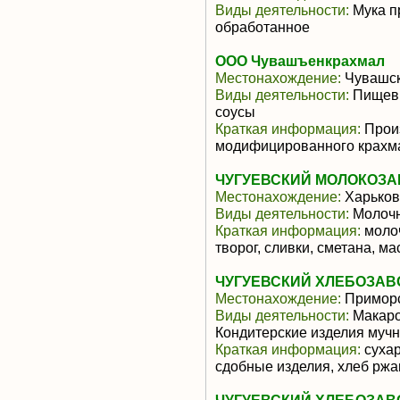
Виды деятельности:
Мука п
обработанное
ООО Чувашъенкрахмал
Местонахождение:
Чувашск
Виды деятельности:
Пищевы
соусы
Краткая информация:
Произ
модифицированного крахм
ЧУГУЕВСКИЙ МОЛОКОЗА
Местонахождение:
Харьков
Виды деятельности:
Молочн
Краткая информация:
молоч
творог, сливки, сметана, м
ЧУГУЕВСКИЙ ХЛЕБОЗАВО
Местонахождение:
Приморс
Виды деятельности:
Макаро
Кондитерские изделия муч
Краткая информация:
сухар
сдобные изделия, хлеб рж