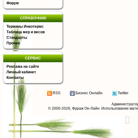
Форум
СПРАВОЧНИК
Термины Инкотермс
Таблица мер и весов
Стандарты
Прочее
СЕРВИС
Реклама на сайте
Личный кабинет
Контакты
RSS
Бизнес Онлайн
Twitter
Администрато
© 2000-2026,
Фураж Он-Лайн
. Использование мат