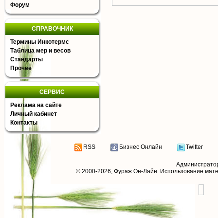
Форум
СПРАВОЧНИК
Термины Инкотермс
Таблица мер и весов
Стандарты
Прочее
СЕРВИС
Реклама на сайте
Личный кабинет
Контакты
RSS
Бизнес Онлайн
Twitter
Администрато
© 2000-2026,
Фураж Он-Лайн
. Использование мат