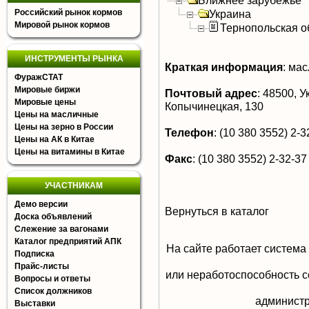
Ближнее зарубежье
Российский рынок кормов
Украина
Мировой рынок кормов
Тернопольская о
ИНСТРУМЕНТЫ РЫНКА
Краткая информация
:
мас
ФуражСТАТ
Мировые биржи
Почтовый адрес
:
48500, Ук
Мировые цены
Копычинецкая, 130
Цены на масличные
Цены на зерно в России
Телефон
:
(10 380 3552) 2-3
Цены на АК в Китае
Цены на витамины в Китае
Факс
:
(10 380 3552) 2-32-37
УЧАСТНИКАМ
Демо версии
Вернуться в каталог
Доска объявлений
Слежение за вагонами
Каталог предприятий АПК
На сайте работает система
Подписка
Прайс-листы
или неработоспособность с
Вопросы и ответы
Список должников
aдминистр
Выставки