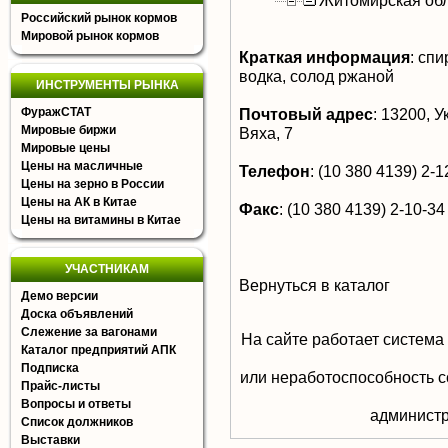
Житомирская об
Российский рынок кормов
Мировой рынок кормов
Краткая информация
:
спир
водка, солод ржаной
ИНСТРУМЕНТЫ РЫНКА
ФуражСТАТ
Почтовый адрес
:
13200, Ук
Мировые биржи
Вяха, 7
Мировые цены
Цены на масличные
Телефон
:
(10 380 4139) 2-12
Цены на зерно в России
Цены на АК в Китае
Факс
:
(10 380 4139) 2-10-34
Цены на витамины в Китае
УЧАСТНИКАМ
Вернуться в каталог
Демо версии
Доска объявлений
Слежение за вагонами
На сайте работает система
Каталог предприятий АПК
Подписка
или неработоспособность с
Прайс-листы
Вопросы и ответы
aдминистр
Список должников
Выставки