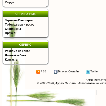
Форум
СПРАВОЧНИК
Термины Инкотермс
Таблица мер и весов
Стандарты
Прочее
СЕРВИС
Реклама на сайте
Личный кабинет
Контакты
RSS
Бизнес Онлайн
Twitter
Администрато
© 2000-2026,
Фураж Он-Лайн
. Использование мат