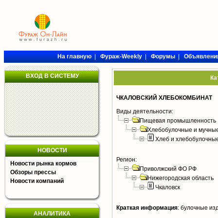
На главную
|
Фураж-Weekly
|
Форумы
|
Объявлени
ВХОД В СИСТЕМУ
Ка
ЧКАЛОВСКИЙ ХЛЕБОКОМБИНАТ
Виды деятельности:
Пищевая промышленность
Хлебобулочные и мучные
Хлеб и хлебобулочны
НОВОСТИ
Регион:
Новости рынка кормов
Приволжский ФО РФ
Обзоры прессы
Нижегородская область
Новости компаний
Чкаловск
Краткая информация
:
булочные изд
АНАЛИТИКА