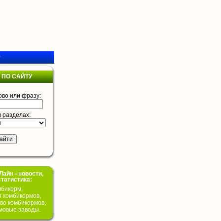
у
 ПО САЙТУ
ово или фразу:
в разделах:
айн - новости,
статистика:
бикорм,
я комбикормов,
во комбикормов,
мовые заводы.