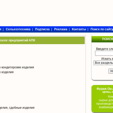
я
|
Сельхозтехника
|
Подписка
|
Реклама
|
Контакты
|
Поиск по сайт
ПОИСК
талог предприятий АПК
Введите сл
Искать 
 кондитерские изделия
е изделия
Фураж Он-Л
цены, 
Ком
сырье дл
производст
комбикор
елия, сдобные изделия