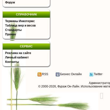
Форум
СПРАВОЧНИК
Термины Инкотермс
Таблица мер и весов
Стандарты
Прочее
СЕРВИС
Реклама на сайте
Личный кабинет
Контакты
RSS
Бизнес Онлайн
Twitter
Администрато
© 2000-2026,
Фураж Он-Лайн
. Использование мат