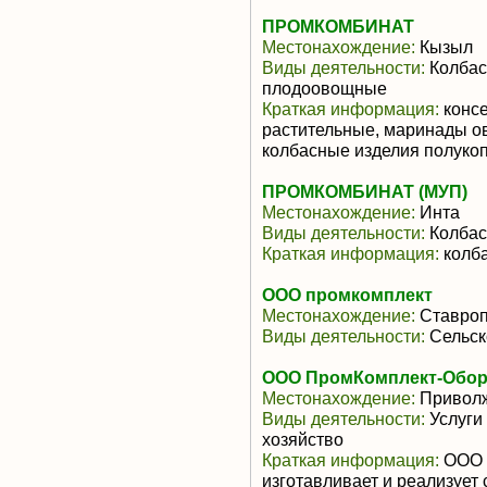
ПРОМКОМБИНАТ
Местонахождение:
Кызыл
Виды деятельности:
Колбас
плодоовощные
Краткая информация:
консе
растительные, маринады о
колбасные изделия полуко
ПРОМКОМБИНАТ (МУП)
Местонахождение:
Инта
Виды деятельности:
Колбас
Краткая информация:
колба
ООО промкомплект
Местонахождение:
Ставроп
Виды деятельности:
Сельск
ООО ПромКомплект-Обор
Местонахождение:
Приволж
Виды деятельности:
Услуги
хозяйство
Краткая информация:
ООО 
изготавливает и реализует