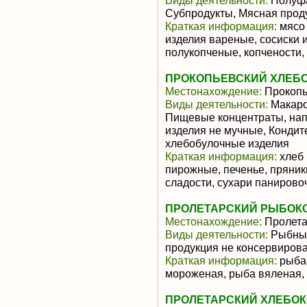
Виды деятельности:
Полуфа
Субпродукты, Мясная прод
Краткая информация:
мясо 
изделия вареные, сосиски 
полукопченые, копчености, 
ПРОКОПЬЕВСКИЙ ХЛЕБО
Местонахождение:
Прокопь
Виды деятельности:
Макаро
Пищевые концентраты, нап
изделия не мучные, Кондит
хлебобулочные изделия
Краткая информация:
хлеб 
пирожные, печенье, пряники
сладости, сухари панировоч
ПРОЛЕТАРСКИЙ РЫБОКО
Местонахождение:
Пролета
Виды деятельности:
Рыбные
продукция не консервиров
Краткая информация:
рыба 
мороженая, рыба вяленая, 
ПРОЛЕТАРСКИЙ ХЛЕБОК