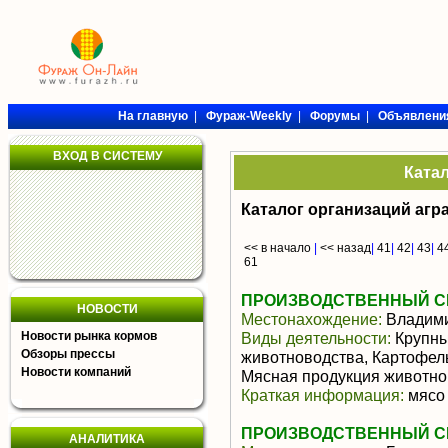
На главную
|
Фураж-Weekly
|
Форумы
|
Объявлени
ВХОД В СИСТЕМУ
Ката
Каталог организаций агр
<< в начало
|
<< назад
|
41
|
42
|
43
|
4
61
ПРОИЗВОДСТВЕННЫЙ СЕ
НОВОСТИ
Местонахождение:
Владими
Новости рынка кормов
Виды деятельности:
Крупны
Обзоры прессы
животноводства, Картофел
Новости компаний
Мясная продукция животно
Краткая информация:
мясо 
ПРОИЗВОДСТВЕННЫЙ СЕ
АНАЛИТИКА