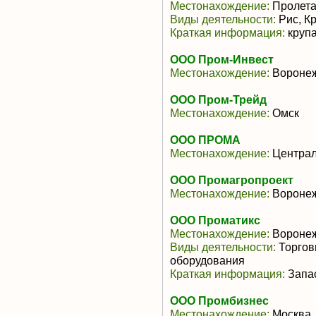
Местонахождение:
Пролета
Виды деятельности:
Рис, К
Краткая информация:
крупа
ООО Пром-Инвест
Местонахождение:
Воронеж
ООО Пром-Трейд
Местонахождение:
Омск
ООО ПРОМА
Местонахождение:
Центра
ООО Промагропроект
Местонахождение:
Воронеж
ООО Проматикс
Местонахождение:
Вороне
Виды деятельности:
Торговы
оборудования
Краткая информация:
Запас
ООО Промбизнес
Местонахождение:
Москва