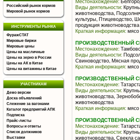
Местонахождение:
Белгоро
Российский рынок кормов
Виды деятельности:
Крупны
Мировой рынок кормов
животноводства, Подсолне
культуры, Птицеводство, Ш
продукция животноводства
ИНСТРУМЕНТЫ РЫНКА
Краткая информация:
мясо 
ФуражСТАТ
Мировые биржи
ПРОИЗВОДСТВЕННЫЙ СЕ
Мировые цены
Местонахождение:
Тамбовс
Цены на масличные
Виды деятельности:
Подсол
Цены на зерно в России
Свиноводство, Мясная про
Цены на АК в Китае
Краткая информация:
мясо 
Цены на витамины в Китае
ПРОИЗВОДСТВЕННЫЙ СЕ
Местонахождение:
Татарст
УЧАСТНИКАМ
Виды деятельности:
Крупны
Демо версии
животноводства, Зернобоб
Доска объявлений
животноводства
Слежение за вагонами
Краткая информация:
мясо 
Каталог предприятий АПК
Подписка
ПРОИЗВОДСТВЕННЫЙ СЕ
Прайс-листы
Местонахождение:
Татарст
Вопросы и ответы
Виды деятельности:
Крупны
Список должников
животноводства, Свекла са
Выставки