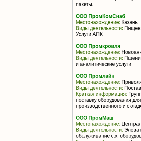
пакеты.
ООО ПромКомСнаб
Местонахождение:
Казань
Виды деятельности:
Пищева
Услуги АПК
ООО Промкровля
Местонахождение:
Новоанн
Виды деятельности:
Пшениц
и аналитические услуги
ООО Промлайн
Местонахождение:
Приволж
Виды деятельности:
Постав
Краткая информация:
Групп
поставку оборудования дл
производственного и складс
ООО ПромМаш
Местонахождение:
Центра
Виды деятельности:
Элеват
обслуживание с.х. оборудо