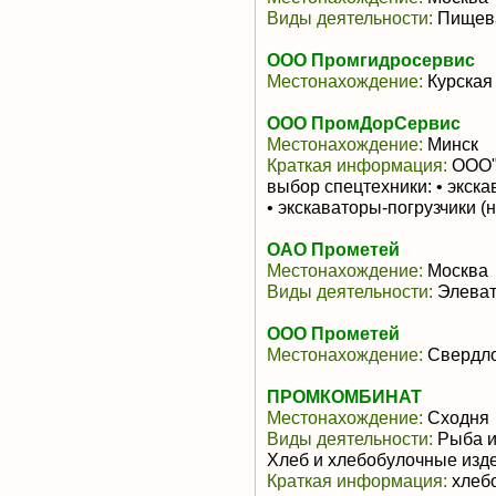
Виды деятельности:
Пищева
ООО Промгидросервис
Местонахождение:
Курская
ООО ПромДорСервис
Местонахождение:
Mинск
Краткая информация:
ООО"
выбор спецтехники: • экск
• экскаваторы-погрузчики (н
ОАО Прометей
Местонахождение:
Москва
Виды деятельности:
Элеват
ООО Прометей
Местонахождение:
Свердло
ПРОМКОМБИНАТ
Местонахождение:
Сходня
Виды деятельности:
Рыба и
Хлеб и хлебобулочные изд
Краткая информация:
хлебо