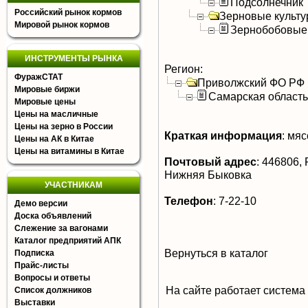
Подсолнечник
Российский рынок кормов
Зерновые культ
Мировой рынок кормов
Зернобобовые
ИНСТРУМЕНТЫ РЫНКА
Регион:
ФуражСТАТ
Приволжский ФО РФ
Мировые биржи
Самарская область
Мировые цены
Цены на масличные
Цены на зерно в России
Краткая информация
:
мясо
Цены на АК в Китае
Цены на витамины в Китае
Почтовый адрес
:
446806, Р
Нижняя Быковка
УЧАСТНИКАМ
Телефон
:
7-22-10
Демо версии
Доска объявлений
Слежение за вагонами
Каталог предприятий АПК
Вернуться в каталог
Подписка
Прайс-листы
Вопросы и ответы
На сайте работает система
Список должников
Выставки