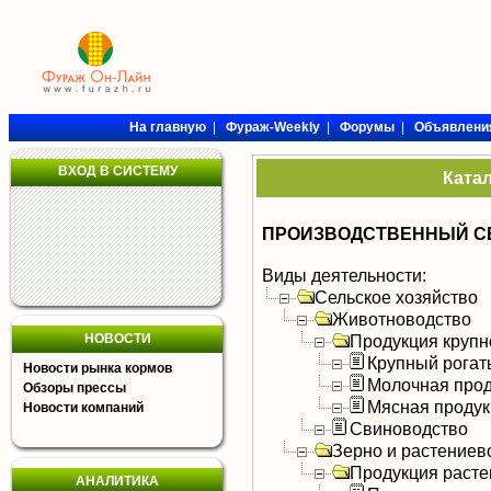
На главную
|
Фураж-Weekly
|
Форумы
|
Объявлени
ВХОД В СИСТЕМУ
Ката
ПРОИЗВОДСТВЕННЫЙ СЕ
Виды деятельности:
Сельское хозяйство
Животноводство
НОВОСТИ
Продукция крупно
Крупный рогат
Новости рынка кормов
Молочная прод
Обзоры прессы
Мясная продук
Новости компаний
Свиноводство
Зерно и растениев
Продукция расте
АНАЛИТИКА