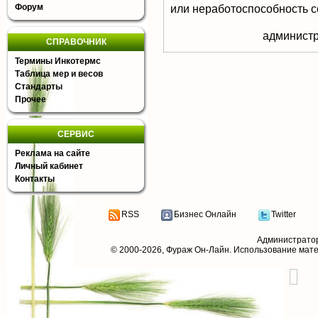
Форум
или неработоспособность с
aдминистр
СПРАВОЧНИК
Термины Инкотермс
Таблица мер и весов
Стандарты
Прочее
СЕРВИС
Реклама на сайте
Личный кабинет
Контакты
RSS
Бизнес Онлайн
Twitter
Администрато
© 2000-2026,
Фураж Он-Лайн
. Использование мат