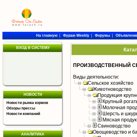
На главную
|
Фураж-Weekly
|
Форумы
|
Объявлени
ВХОД В СИСТЕМУ
Ката
ПРОИЗВОДСТВЕННЫЙ СЕ
Виды деятельности:
Сельское хозяйство
Животноводство
НОВОСТИ
Продукция крупно
Крупный рогат
Новости рынка кормов
Молочная прод
Обзоры прессы
Шерсть и шку
Новости компаний
Мясная продук
Свиноводство
Овощеводство и б
АНАЛИТИКА