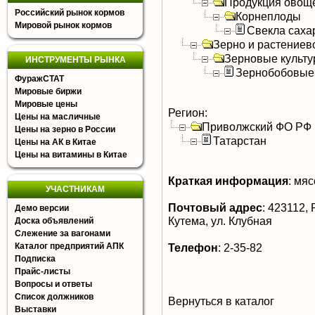
Продукция овощ
Российский рынок кормов
Корнеплоды
Мировой рынок кормов
Свекла саха
Зерно и растениев
Зерновые культ
ИНСТРУМЕНТЫ РЫНКА
Зернобобовые
ФуражСТАТ
Мировые биржи
Мировые цены
Регион:
Цены на масличные
Приволжский ФО РФ
Цены на зерно в России
Татарстан
Цены на АК в Китае
Цены на витамины в Китае
Краткая информация
:
мясо
УЧАСТНИКАМ
Почтовый адрес
:
423112, 
Демо версии
Кутема, ул. Клубная
Доска объявлений
Слежение за вагонами
Каталог предприятий АПК
Телефон
:
2-35-82
Подписка
Прайс-листы
Вопросы и ответы
Список должников
Вернуться в каталог
Выставки