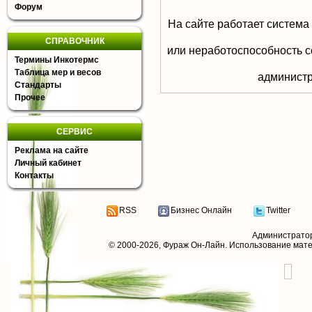
Форум
На сайте работает система
СПРАВОЧНИК
или неработоспособность с
Термины Инкотермс
Таблица мер и весов
aдминистр
Стандарты
Прочее
СЕРВИС
Реклама на сайте
Личный кабинет
Контакты
RSS
Бизнес Онлайн
Twitter
Администрато
© 2000-2026,
Фураж Он-Лайн
. Использование мат