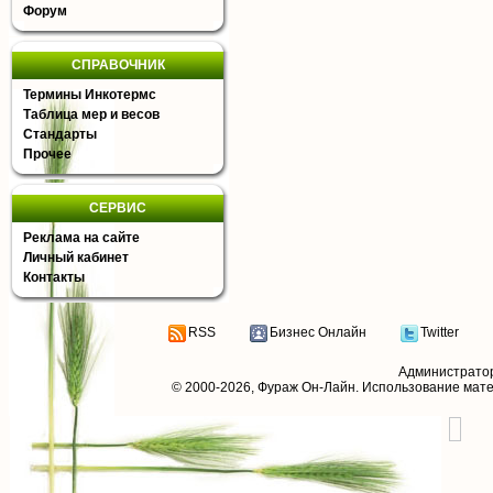
Форум
СПРАВОЧНИК
Термины Инкотермс
Таблица мер и весов
Стандарты
Прочее
СЕРВИС
Реклама на сайте
Личный кабинет
Контакты
RSS
Бизнес Онлайн
Twitter
Администрато
© 2000-2026,
Фураж Он-Лайн
. Использование мат