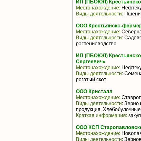
ИП (ПБОЮЛ) Крестьянско-
Местонахождение:
Нефтек
Виды деятельности:
Пшени
ООО Крестьянско-фермер
Местонахождение:
Северна
Виды деятельности:
Садово
растениеводство
ИП (ПБОЮЛ) Крестьянско
Сергеевич»
Местонахождение:
Нефтек
Виды деятельности:
Семена
рогатый скот
ООО Кристалл
Местонахождение:
Ставроп
Виды деятельности:
Зерно 
продукция, Хлебобулочные
Краткая информация:
закуп
ООО КСП Старопавловск
Местонахождение:
Новопав
Виды деятельности:
Зернов