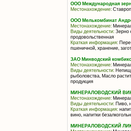
ООО Международная зер
Местонахождение:
Ставроп
ООО Мелькомбинат Андр
Местонахождение:
Минера
Виды деятельности:
Зерно 
продовольственная
Краткая информация:
Перер
пшеничной, хранение, заго
ЗАО Минводский комбик
Местонахождение:
Минера
Виды деятельности:
Непище
рыболовства, Масло растит
продукция
МИНЕРАЛОВОДСКИЙ ВИН
Местонахождение:
Минера
Виды деятельности:
Пиво, 
Краткая информация:
напит
вино, напитки безалкоголь
МИНЕРАЛОВОДСКИЙ ЛИК