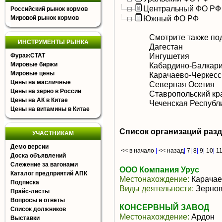
Центральный ФО РФ
Российский рынок кормов
Южный ФО РФ
Мировой рынок кормов
Смотрите также по
ИНСТРУМЕНТЫ РЫНКА
Дагестан
Ингушетия
ФуражСТАТ
Мировые биржи
Кабардино-Балкар
Мировые цены
Карачаево-Черкесс
Цены на масличные
Северная Осетия
Цены на зерно в России
Ставропольский кр
Цены на АК в Китае
Чеченская Республ
Цены на витамины в Китае
Список организаций раз
УЧАСТНИКАМ
Демо версии
<< в начало
|
<< назад
|
7
|
8
|
9
|
10
|
1
Доска объявлений
Слежение за вагонами
ООО Компания Урус
Каталог предприятий АПК
Местонахождение:
Карачае
Подписка
Виды деятельности:
Зернов
Прайс-листы
Вопросы и ответы
КОНСЕРВНЫЙ ЗАВОД
Список должников
Местонахождение:
Ардон
Выставки