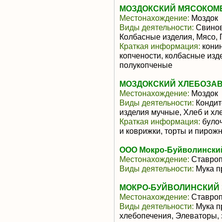
МОЗДОКСКИЙ МЯСОКОМБ
Местонахождение:
Моздок
Виды деятельности:
Свинов
Колбасные изделия, Мясо,
Краткая информация:
конин
копчености, колбасные изд
полукопченые
МОЗДОКСКИЙ ХЛЕБОЗАВО
Местонахождение:
Моздок
Виды деятельности:
Кондит
изделия мучные, Хлеб и х
Краткая информация:
булоч
и коврижки, торты и пирожн
ООО Мокро-Буйволинский
Местонахождение:
Ставроп
Виды деятельности:
Мука п
МОКРО-БУЙВОЛИНСКИЙ 
Местонахождение:
Ставроп
Виды деятельности:
Мука п
хлебопечения, Элеваторы,