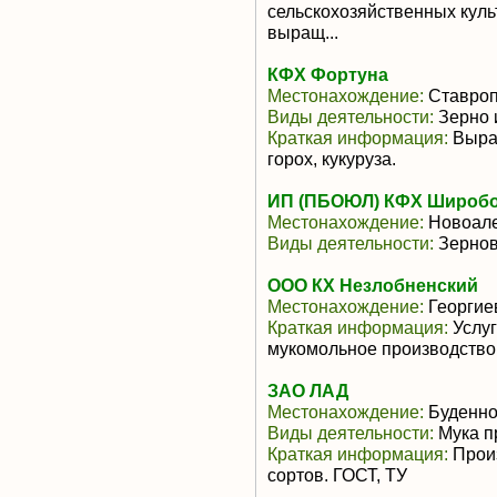
сельскохозяйственных культ
выращ...
КФХ Фортуна
Местонахождение:
Ставроп
Виды деятельности:
Зерно 
Краткая информация:
Выращ
горох, кукуруза.
ИП (ПБОЮЛ) КФХ Широбо
Местонахождение:
Новоале
Виды деятельности:
Зернов
ООО КХ Незлобненский
Местонахождение:
Георгие
Краткая информация:
Услуг
мукомольное производство,о
ЗАО ЛАД
Местонахождение:
Буденно
Виды деятельности:
Мука п
Краткая информация:
Произ
сортов. ГОСТ, ТУ