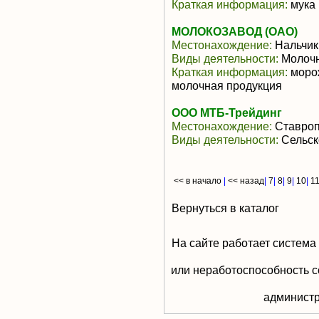
Краткая информация:
мука 
МОЛОКОЗАВОД (ОАО)
Местонахождение:
Нальчик
Виды деятельности:
Молочн
Краткая информация:
морож
молочная продукция
ООО МТБ-Трейдинг
Местонахождение:
Ставроп
Виды деятельности:
Сельск
<< в начало
|
<< назад
|
7
|
8
|
9
|
10
|
1
Вернуться в каталог
На сайте работает система
или неработоспособность с
aдминистр