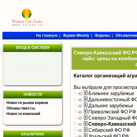
На главную
|
Фураж-Weekly
|
Форумы
|
Объявлени
ВХОД В СИСТЕМУ
Северо-Кавказский ФО РФ
лайн: цены на комбик
Каталог организаций агр
Вы выбрали для просмотра
Ближнее зарубежье
НОВОСТИ
Дальневосточный Ф
Новости рынка кормов
Дальнее зарубежье
Обзоры прессы
Приволжский ФО РФ
Новости компаний
Северо-Западный Ф
Северо-Кавказский
Сибирский ФО РФ
АНАЛИТИКА
Уральский ФО РФ