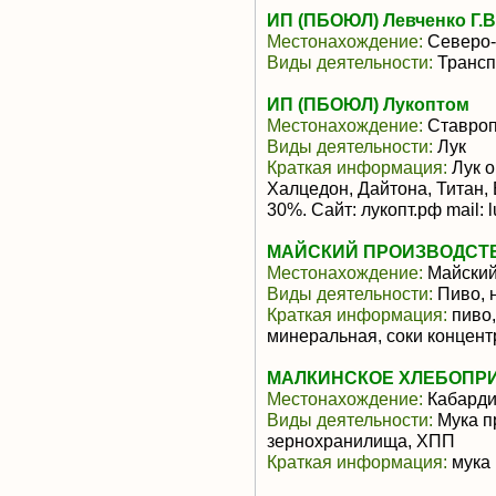
ИП (ПБОЮЛ) Левченко Г.В
Местонахождение:
Северо-
Виды деятельности:
Трансп
ИП (ПБОЮЛ) Лукоптом
Местонахождение:
Ставроп
Виды деятельности:
Лук
Краткая информация:
Лук о
Халцедон, Дайтона, Титан, 
30%. Сайт: лукопт.рф mail: l
МАЙСКИЙ ПРОИЗВОДСТВ
Местонахождение:
Майски
Виды деятельности:
Пиво, 
Краткая информация:
пиво,
минеральная, соки концен
МАЛКИНСКОЕ ХЛЕБОПРИ
Местонахождение:
Кабарди
Виды деятельности:
Мука п
зернохранилища, ХПП
Краткая информация:
мука