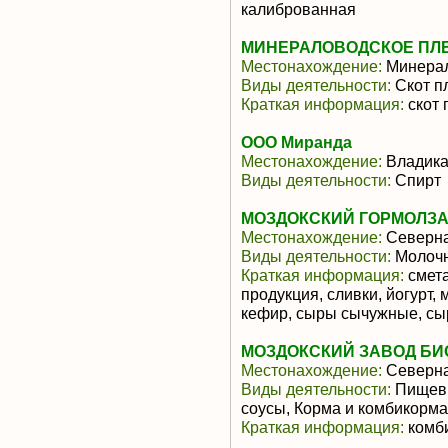
калиброванная
МИНЕРАЛОВОДСКОЕ ПЛ
Местонахождение:
Минера
Виды деятельности:
Скот п
Краткая информация:
скот 
ООО Миранда
Местонахождение:
Владика
Виды деятельности:
Спирт
МОЗДОКСКИЙ ГОРМОЛЗ
Местонахождение:
Северна
Виды деятельности:
Молочн
Краткая информация:
смета
продукция, сливки, йогурт,
кефир, сыры сычужные, сыр
МОЗДОКСКИЙ ЗАВОД БИ
Местонахождение:
Северна
Виды деятельности:
Пищевы
соусы, Корма и комбикорма
Краткая информация:
комби