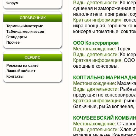
Виды деятельности:
Консер
Форум
сушеная и замороженная п
наполнители, приправы, с
СПРАВОЧНИК
Краткая информация:
консе
икра овощная, горошек ко
Термины Инкотермс
консервы томатные, сок том
Таблица мер и весов
Стандарты
ООО Консервпром
Прочее
Местонахождение:
Терек
Виды деятельности:
Консер
СЕРВИС
Краткая информация:
ООО «
овощные консервы.
Реклама на сайте
Личный кабинет
Контакты
КОПТИЛЬНО-МАРИНАДНЫ
Местонахождение:
Махачк
Виды деятельности:
Рыбные
продукция не консервиров
Краткая информация:
рыбна
балычные, рыба копченая,
КОЧУБЕЕВСКИЙ КОМБИН
Местонахождение:
Ставроп
Виды деятельности:
Хлопья
изделия мучные, Кондитерс