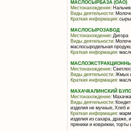
МАСЛОСЫРБАЗА (ОАО)
Местонахождение:
Нальчик
Виды деятельности:
Молочн
Краткая информация:
сыры,
МАСЛОСЫРОЗАВОД
Местонахождение:
Дигора
Виды деятельности:
Молочн
маслосыродельная продук
Краткая информация:
масло
МАСЛОЭКСТРАКЦИОННЫЙ
Местонахождение:
Светлог
Виды деятельности:
Жмых и
Краткая информация:
масло
МАХАЧКАЛИНСКИЙ БУЛО
Местонахождение:
Махачк
Виды деятельности:
Кондит
изделия не мучные, Хлеб и
Краткая информация:
марме
изделия из сахара, драже, 
пряники и коврижки, торты и