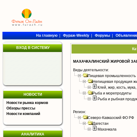
На главную
|
Фураж-Weekly
|
Форумы
|
Объявлени
ВХОД В СИСТЕМУ
Ка
МАХАЧКАЛИНСКИЙ ЖИРОВОЙ ЗАВ
Виды деятельности:
Пищевая промышленность
Непищевая продукция жи
Клей, жир, кость, мука
Рыба и морепродукты
НОВОСТИ
Рыба и рыбная проду
Новости рынка кормов
Обзоры прессы
Регион:
Новости компаний
Северо-Кавказский ФО РФ
Дагестан
Махачкала
АНАЛИТИКА