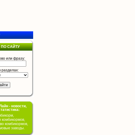
у
 ПО САЙТУ
ово или фразу:
в разделах:
айн - новости,
статистика:
бикорм,
я комбикормов,
во комбикормов,
мовые заводы.