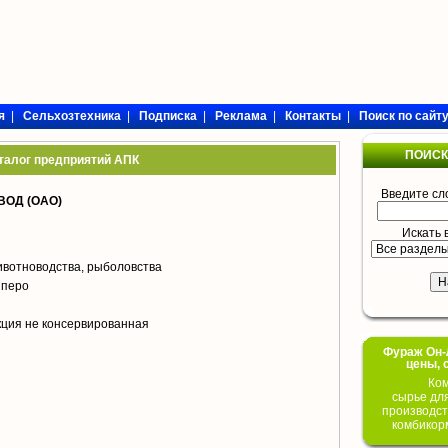
я
|
Сельхозтехника
|
Подписка
|
Реклама
|
Контакты
|
Поиск по сайт
ПОИСК
талог предприятий АПК
Введите сл
ОД (ОАО)
Искать 
вотноводства, рыболовства
, перо
кция не консервированная
Фураж Он-Л
цены, 
Ком
сырье дл
производст
комбикор