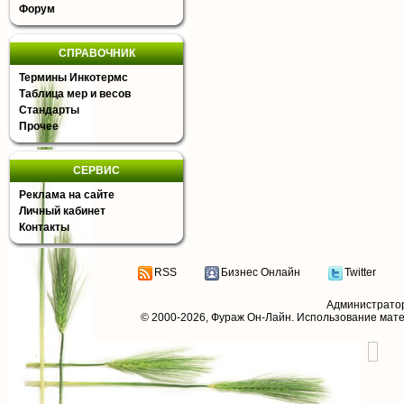
Форум
СПРАВОЧНИК
Термины Инкотермс
Таблица мер и весов
Стандарты
Прочее
СЕРВИС
Реклама на сайте
Личный кабинет
Контакты
RSS
Бизнес Онлайн
Twitter
Администрато
© 2000-2026,
Фураж Он-Лайн
. Использование мат