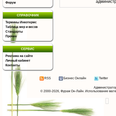
aдминистр
Форум
СПРАВОЧНИК
Термины Инкотермс
Таблица мер и весов
Стандарты
Прочее
СЕРВИС
Реклама на сайте
Личный кабинет
Контакты
RSS
Бизнес Онлайн
Twitter
Администрато
© 2000-2026,
Фураж Он-Лайн
. Использование мат